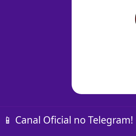
📱 Canal Oficial no Telegram!