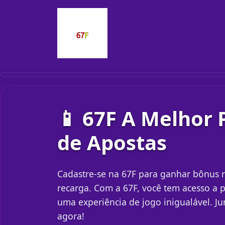
📱 67F A Melhor 
de Apostas
Cadastre-se na 67F para ganhar bônus 
recarga. Com a 67F, você tem acesso a p
uma experiência de jogo inigualável. J
agora!