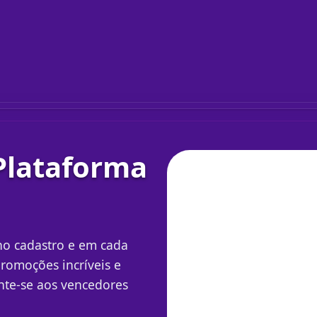
Plataforma
no cadastro e em cada
romoções incríveis e
unte-se aos vencedores