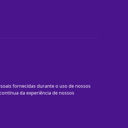
ssoais fornecidas durante o uso de nossos
 contínua da experiência de nossos