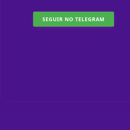
SEGUIR NO TELEGRAM