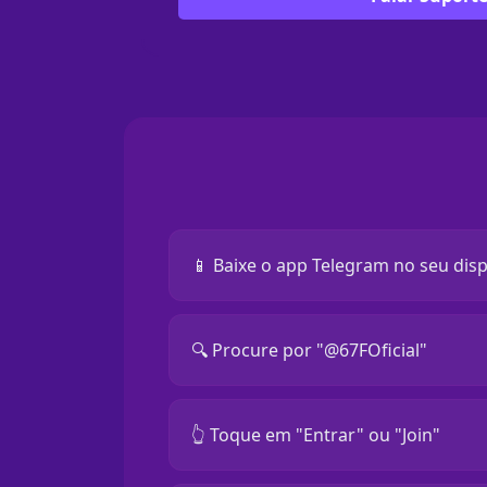
📱 Baixe o app Telegram no seu disp
🔍 Procure por "@67FOficial"
👆 Toque em "Entrar" ou "Join"