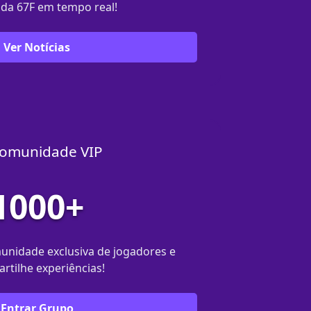
 da 67F em tempo real!
Ver Notícias
Comunidade VIP
1000+
unidade exclusiva de jogadores e
rtilhe experiências!
Entrar Grupo