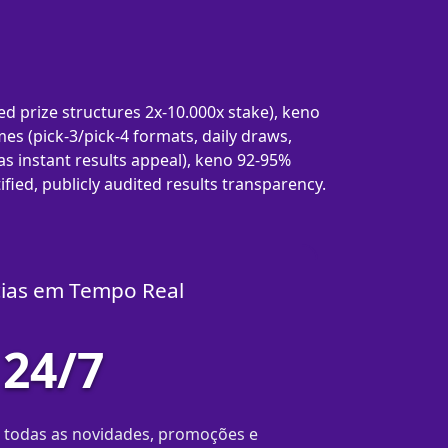
red prize structures 2x-10.000x stake), keno
s (pick-3/pick-4 formats, daily draws,
s instant results appeal), keno 92-95%
ied, publicly audited results transparency.
cias em Tempo Real
24/7
e todas as novidades, promoções e