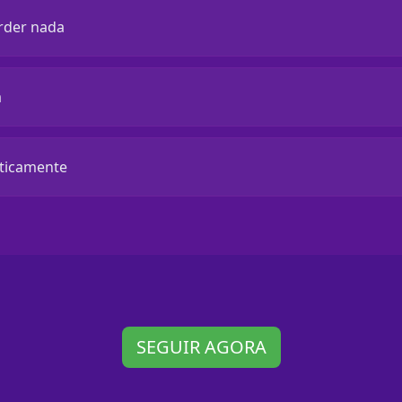
erder nada
a
aticamente
SEGUIR AGORA