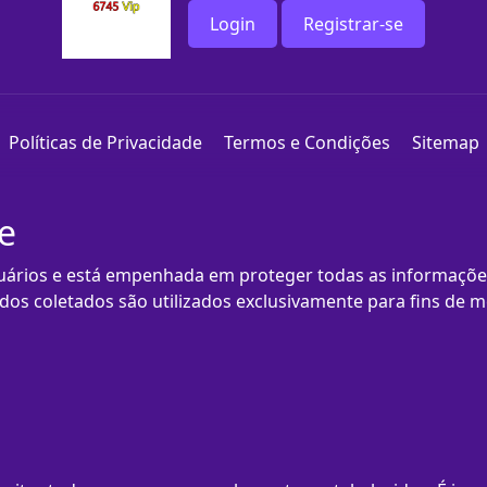
Login
Registrar-se
Políticas de Privacidade
Termos e Condições
Sitemap
de
usuários e está empenhada em proteger todas as informaçõe
os coletados são utilizados exclusivamente para fins de m