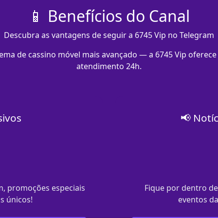
📱 Benefícios do Canal
Descubra as vantagens de seguir a 6745 Vip no Telegram
istema de cassino móvel mais avançado — a 6745 Vip oferece
atendimento 24h.
sivos
📢 Notí
m, promoções especiais
Fique por dentro d
s únicos!
eventos da