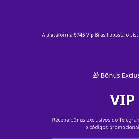
A plataforma 6745 Vip Brasil possui o s
🎁 Bônus Exclu
VIP
Receba bônus exclusivos do Telegra
e códigos promocionai