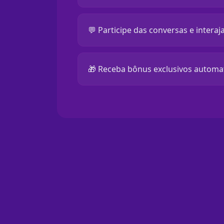
💬 Participe das conversas e interaj
🎁 Receba bônus exclusivos autom