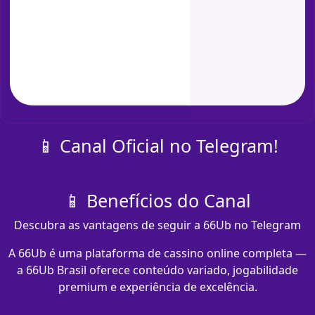
📱 Canal Oficial no Telegram!
📱 Benefícios do Canal
Descubra as vantagens de seguir a 66Ub no Telegram
A 66Ub é uma plataforma de cassino online completa —
a 66Ub Brasil oferece conteúdo variado, jogabilidade
premium e experiência de excelência.