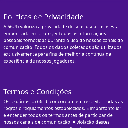
Políticas de Privacidade
A 66Ub valoriza a privacidade de seus usuários e está
empenhada em proteger todas as informações
pessoais fornecidas durante o uso de nossos canais de
comunicação. Todos os dados coletados são utilizados
exclusivamente para fins de melhoria contínua da
experiência de nossos jogadores.
Termos e Condições
Os usuários da 66Ub concordam em respeitar todas as
regras e regulamentos estabelecidos. É importante ler
e entender todos os termos antes de participar de
nossos canais de comunicação. A violação destes