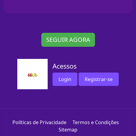
SEGUIR AGORA
Acessos
Login
Registrar-se
Políticas de Privacidade
Termos e Condições
Sitemap