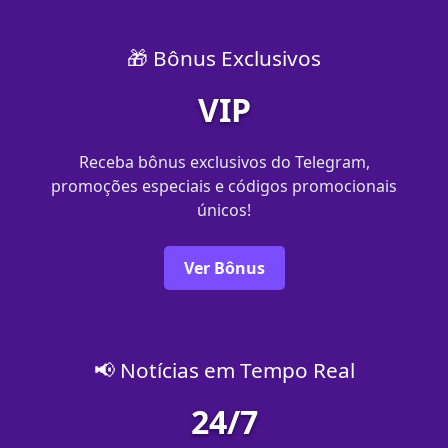
🎁 Bônus Exclusivos
VIP
Receba bônus exclusivos do Telegram,
promoções especiais e códigos promocionais
únicos!
Ver Bônus
📢 Notícias em Tempo Real
24/7