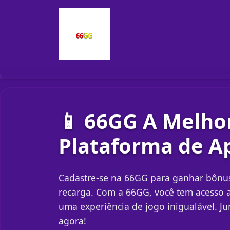
📱 66GG A Melho
Plataforma de A
Cadastre-se na 66GG para ganhar bônus
recarga. Com a 66GG, você tem acesso a
uma experiência de jogo inigualável. J
agora!