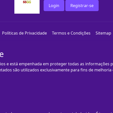
Login
Registrar-se
Políticas de Privacidade
Termos e Condições
Sitemap
de
ários e está empenhada em proteger todas as informações p
tados são utilizados exclusivamente para fins de melhoria