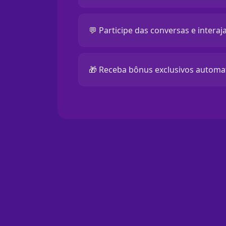
💬 Participe das conversas e interaj
🎁 Receba bônus exclusivos autom