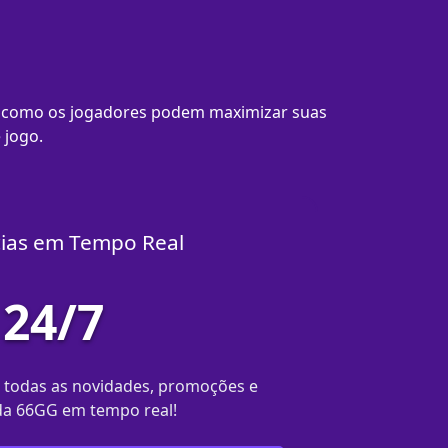
 como os jogadores podem maximizar suas
 jogo.
cias em Tempo Real
24/7
e todas as novidades, promoções e
da 66GG em tempo real!