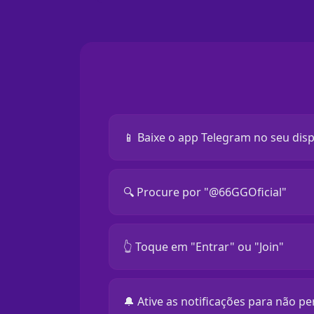
📱 Baixe o app Telegram no seu disp
🔍 Procure por "@66GGOficial"
👆 Toque em "Entrar" ou "Join"
🔔 Ative as notificações para não p