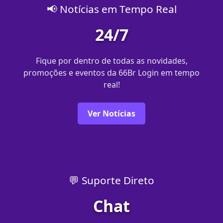
📢 Notícias em Tempo Real
24/7
Fique por dentro de todas as novidades,
promoções e eventos da 66Br Login em tempo
real!
Ver Notícias
💬 Suporte Direto
Chat