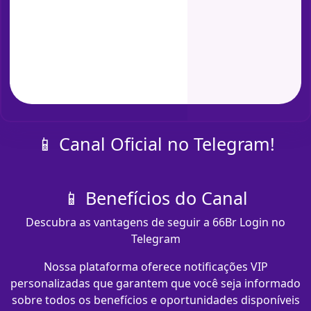
📱 Canal Oficial no Telegram!
📱 Benefícios do Canal
Descubra as vantagens de seguir a 66Br Login no
Telegram
Nossa plataforma oferece notificações VIP
personalizadas que garantem que você seja informado
sobre todos os benefícios e oportunidades disponíveis