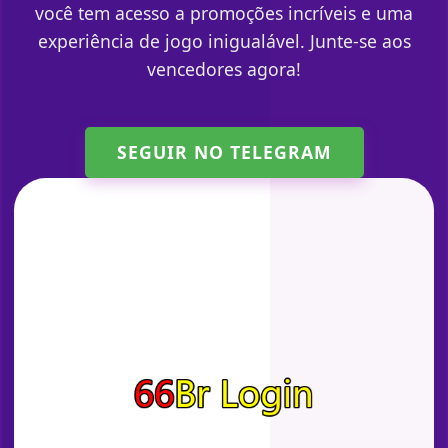
você tem acesso a promoções incríveis e uma
experiência de jogo inigualável. Junte-se aos
vencedores agora!
SEGUIR NO TELEGRAM