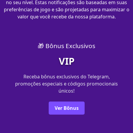
no seu nível. Estas notificações são baseadas em suas
preferências de jogo e são projetadas para maximizar o
valor que você recebe da nossa plataforma.
🎁 Bônus Exclusivos
VIP
Receba bônus exclusivos do Telegram,
promoções especiais e códigos promocionais
únicos!
Ver Bônus