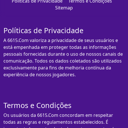
Políticas de Privacidade
Termos e Condições
Sitemap
Políticas de Privacidade
A 6615.Com valoriza a privacidade de seus usuários e
está empenhada em proteger todas as informações
pessoais fornecidas durante o uso de nossos canais de
comunicação. Todos os dados coletados são utilizados
exclusivamente para fins de melhoria contínua da
experiência de nossos jogadores.
Termos e Condições
Os usuários da 6615.Com concordam em respeitar
todas as regras e regulamentos estabelecidos. É