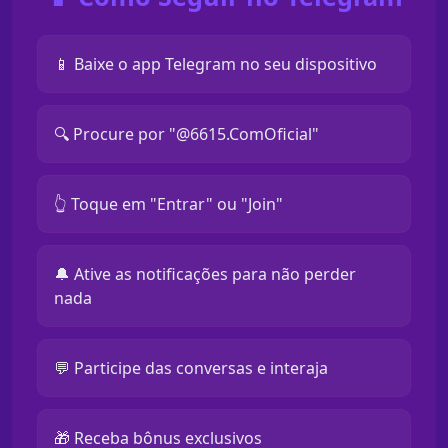
📱 Baixe o app Telegram no seu dispositivo
🔍 Procure por "@6615.ComOficial"
👆 Toque em "Entrar" ou "Join"
🔔 Ative as notificações para não perder
nada
💬 Participe das conversas e interaja
🎁 Receba bônus exclusivos