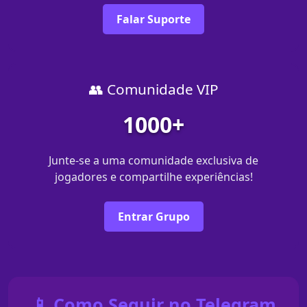
Falar Suporte
👥 Comunidade VIP
1000+
Junte-se a uma comunidade exclusiva de
jogadores e compartilhe experiências!
Entrar Grupo
📱 Como Seguir no Telegram