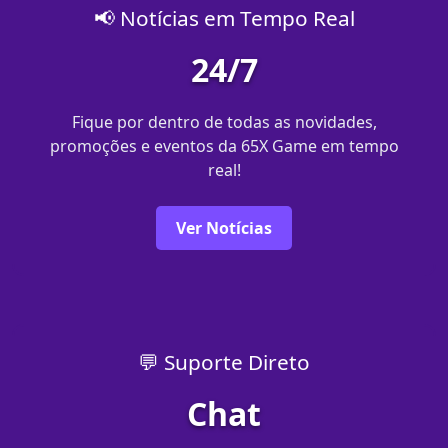
📢 Notícias em Tempo Real
24/7
Fique por dentro de todas as novidades,
promoções e eventos da 65X Game em tempo
real!
Ver Notícias
💬 Suporte Direto
Chat