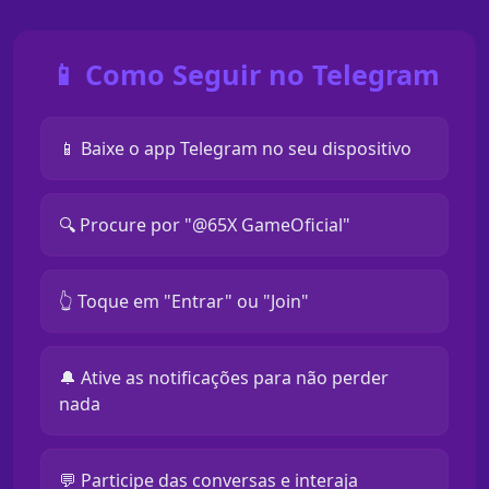
📱 Como Seguir no Telegram
📱 Baixe o app Telegram no seu dispositivo
🔍 Procure por "@65X GameOficial"
👆 Toque em "Entrar" ou "Join"
🔔 Ative as notificações para não perder
nada
💬 Participe das conversas e interaja