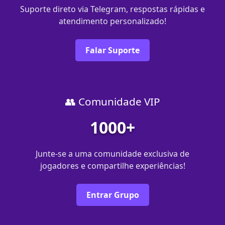
Suporte direto via Telegram, respostas rápidas e
atendimento personalizado!
Falar Suporte
👥 Comunidade VIP
1000+
Junte-se a uma comunidade exclusiva de
jogadores e compartilhe experiências!
Entrar Grupo