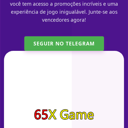
você tem acesso a promoções incríveis e uma
experiência de jogo inigualável. Junte-se aos
vencedores agora!
SEGUIR NO TELEGRAM