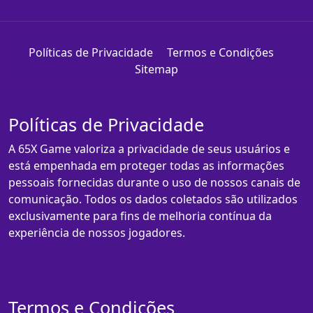
Políticas de Privacidade
Termos e Condições
Sitemap
Políticas de Privacidade
A 65X Game valoriza a privacidade de seus usuários e
está empenhada em proteger todas as informações
pessoais fornecidas durante o uso de nossos canais de
comunicação. Todos os dados coletados são utilizados
exclusivamente para fins de melhoria contínua da
experiência de nossos jogadores.
Termos e Condições