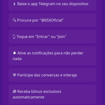
📱 Baixe o app Telegram no seu dispositivo
🔍 Procure por "@65XOficial"
👆 Toque em "Entrar" ou "Join"
🔔 Ative as notificações para não perder
nada
💬 Participe das conversas e interaja
🎁 Receba bônus exclusivos
automaticamente