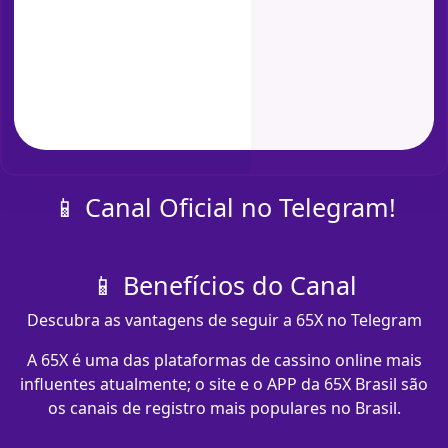
📱 Canal Oficial no Telegram!
📱 Benefícios do Canal
Descubra as vantagens de seguir a 65X no Telegram
A 65X é uma das plataformas de cassino online mais
influentes atualmente; o site e o APP da 65X Brasil são
os canais de registro mais populares no Brasil.