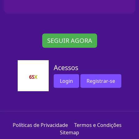
SEGUIR AGORA
Acessos
Login
Registrar-se
Políticas de Privacidade
Termos e Condições
Sitemap