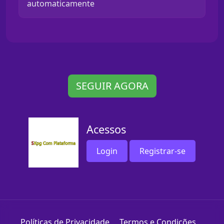
automaticamente
SEGUIR AGORA
Acessos
Login
Registrar-se
Políticas de Privacidade
Termos e Condições