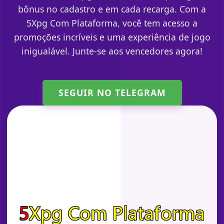
bônus no cadastro e em cada recarga. Com a
5Xpg Com Plataforma, você tem acesso a
promoções incríveis e uma experiência de jogo
inigualável. Junte-se aos vencedores agora!
SEGUIR NO TELEGRAM