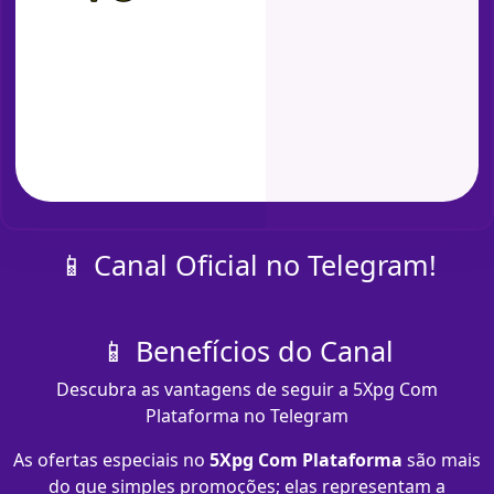
📱 Canal Oficial no Telegram!
📱 Benefícios do Canal
Descubra as vantagens de seguir a 5Xpg Com
Plataforma no Telegram
As ofertas especiais no
5Xpg Com Plataforma
são mais
do que simples promoções; elas representam a