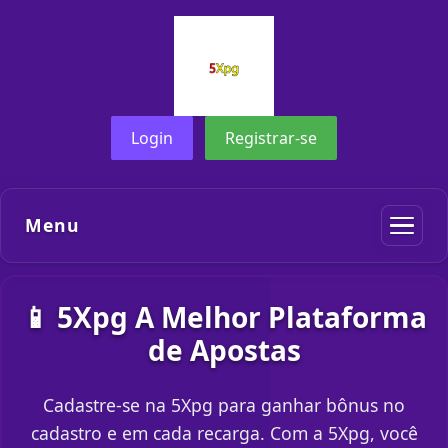
Login
Registrar-se
Menu
📱 5Xpg A Melhor Plataforma
de Apostas
Cadastre-se na 5Xpg para ganhar bônus no
cadastro e em cada recarga. Com a 5Xpg, você