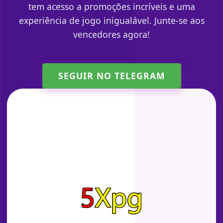
tem acesso a promoções incríveis e uma
experiência de jogo inigualável. Junte-se aos
vencedores agora!
SEGUIR NO TELEGRAM