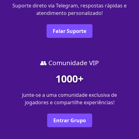
Suporte direto via Telegram, respostas rápidas e
atendimento personalizado!
Falar Suporte
👥 Comunidade VIP
1000+
Junte-se a uma comunidade exclusiva de
jogadores e compartilhe experiências!
Entrar Grupo