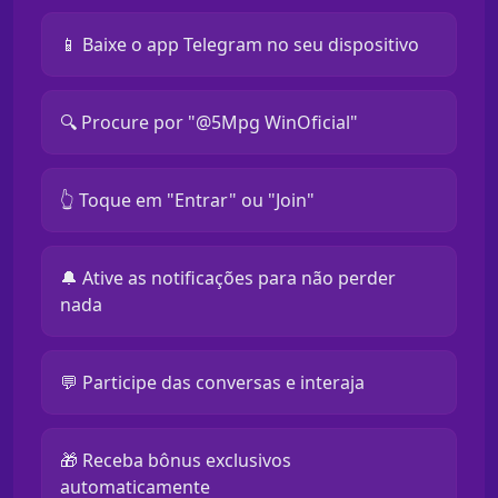
📱 Baixe o app Telegram no seu dispositivo
🔍 Procure por "@5Mpg WinOficial"
👆 Toque em "Entrar" ou "Join"
🔔 Ative as notificações para não perder
nada
💬 Participe das conversas e interaja
🎁 Receba bônus exclusivos
automaticamente