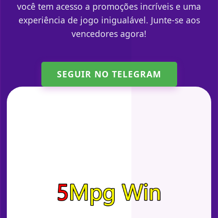
você tem acesso a promoções incríveis e uma
experiência de jogo inigualável. Junte-se aos
vencedores agora!
SEGUIR NO TELEGRAM