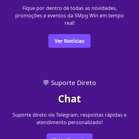
Fique por dentro de todas as novidades,
promoções e eventos da 5Mpg Win em tempo
real!
Ver Notícias
💬 Suporte Direto
Chat
Suporte direto via Telegram, respostas rápidas e
atendimento personalizado!