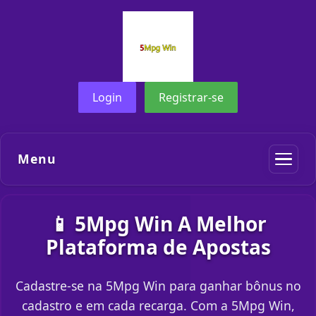
Login
Registrar-se
Menu
📱 5Mpg Win A Melhor
Plataforma de Apostas
Cadastre-se na 5Mpg Win para ganhar bônus no
cadastro e em cada recarga. Com a 5Mpg Win,