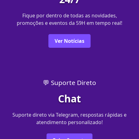
Fique por dentro de todas as novidades,
promoções e eventos da 59H em tempo real!
Ver Notícias
💬 Suporte Direto
Chat
Suporte direto via Telegram, respostas rápidas e
atendimento personalizado!