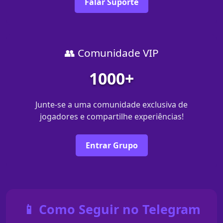
Falar Suporte
👥 Comunidade VIP
1000+
Junte-se a uma comunidade exclusiva de
jogadores e compartilhe experiências!
Entrar Grupo
📱 Como Seguir no Telegram