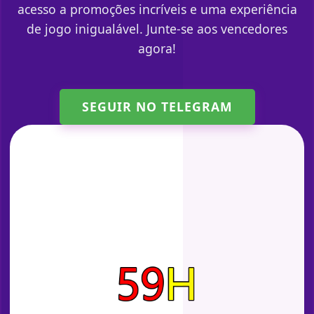
acesso a promoções incríveis e uma experiência
de jogo inigualável. Junte-se aos vencedores
agora!
SEGUIR NO TELEGRAM