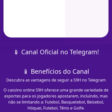
📱 Canal Oficial no Telegram!
📱 Benefícios do Canal
Descubra as vantagens de seguir a 59H no Telegram
O cassino online 59H oferece uma grande variedade de
esportes para os jogadores apostarem, incluindo, mas
não se limitando a: Futebol, Basquetebol, Beisebol,
Hóquei, Futebol, Tênis e Golfe.