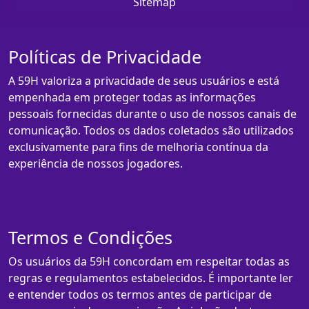
Sitemap
Políticas de Privacidade
A 59H valoriza a privacidade de seus usuários e está
empenhada em proteger todas as informações
pessoais fornecidas durante o uso de nossos canais de
comunicação. Todos os dados coletados são utilizados
exclusivamente para fins de melhoria contínua da
experiência de nossos jogadores.
Termos e Condições
Os usuários da 59H concordam em respeitar todas as
regras e regulamentos estabelecidos. É importante ler
e entender todos os termos antes de participar de