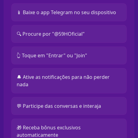
📱 Baixe o app Telegram no seu dispositivo
🔍 Procure por "@59HOficial"
👆 Toque em "Entrar" ou "Join"
🔔 Ative as notificações para não perder
nada
💬 Participe das conversas e interaja
🎁 Receba bônus exclusivos
automaticamente