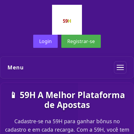
Login
Registrar-se
Menu
📱 59H A Melhor Plataforma
de Apostas
Cadastre-se na 59H para ganhar bônus no
cadastro e em cada recarga. Com a 59H, você tem