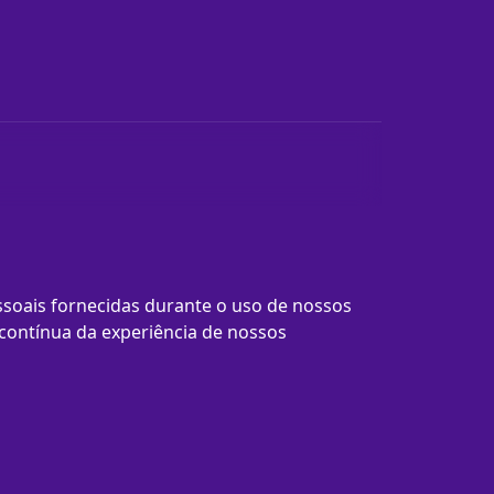
ssoais fornecidas durante o uso de nossos
 contínua da experiência de nossos