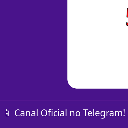
📱 Canal Oficial no Telegram!