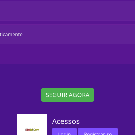
a
aticamente
SEGUIR AGORA
Acessos
Login
Registrar-se