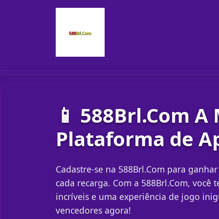
📱 588Brl.Com A
Plataforma de A
Cadastre-se na 588Brl.Com para ganhar
cada recarga. Com a 588Brl.Com, você 
incríveis e uma experiência de jogo inig
vencedores agora!