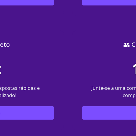
reto
👥 
t
espostas rápidas e
Junte-se a uma com
lizado!
compa
e