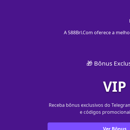
A 588Brl.Com oferece a melhor 
🎁 Bônus Exclu
VIP
Receba bônus exclusivos do Telegra
e códigos promocionai
Ver Bônus