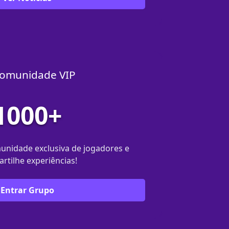
Comunidade VIP
1000+
unidade exclusiva de jogadores e
rtilhe experiências!
Entrar Grupo