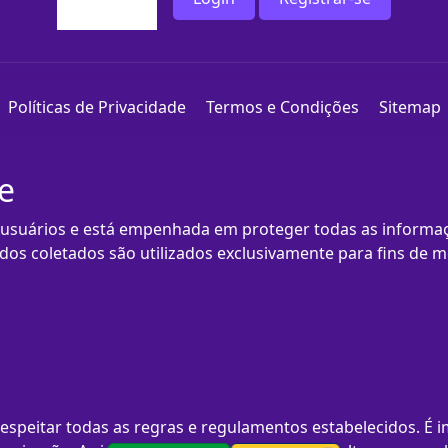
Políticas de Privacidade
Termos e Condições
Sitemap
de
s usuários e está empenhada em proteger todas as informa
os coletados são utilizados exclusivamente para fins de m
peitar todas as regras e regulamentos estabelecidos. É i