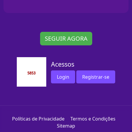
SEGUIR AGORA
Acessos
Login
Registrar-se
Políticas de Privacidade
Termos e Condições
Sitemap