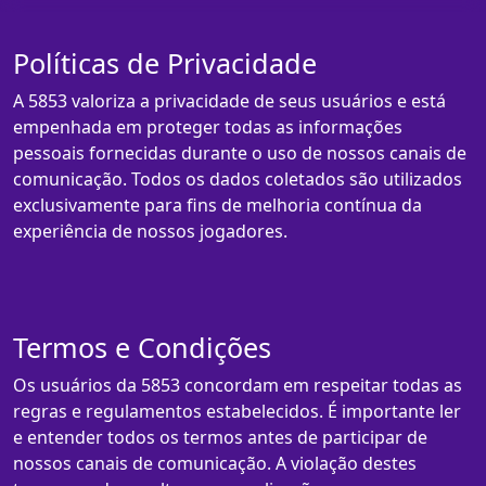
Políticas de Privacidade
A 5853 valoriza a privacidade de seus usuários e está
empenhada em proteger todas as informações
pessoais fornecidas durante o uso de nossos canais de
comunicação. Todos os dados coletados são utilizados
exclusivamente para fins de melhoria contínua da
experiência de nossos jogadores.
Termos e Condições
Os usuários da 5853 concordam em respeitar todas as
regras e regulamentos estabelecidos. É importante ler
e entender todos os termos antes de participar de
nossos canais de comunicação. A violação destes