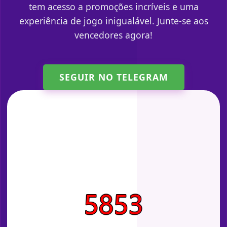
tem acesso a promoções incríveis e uma
experiência de jogo inigualável. Junte-se aos
vencedores agora!
SEGUIR NO TELEGRAM