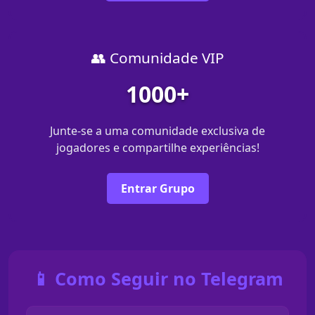
👥 Comunidade VIP
1000+
Junte-se a uma comunidade exclusiva de
jogadores e compartilhe experiências!
Entrar Grupo
📱 Como Seguir no Telegram