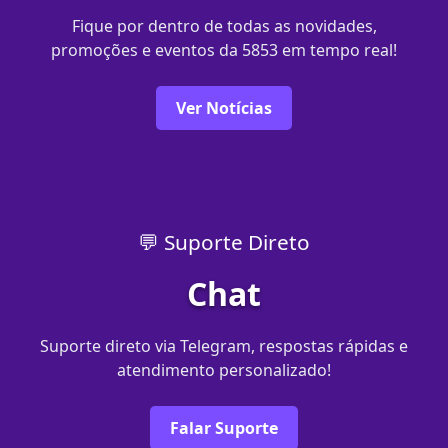
Fique por dentro de todas as novidades,
promoções e eventos da 5853 em tempo real!
Ver Notícias
💬 Suporte Direto
Chat
Suporte direto via Telegram, respostas rápidas e
atendimento personalizado!
Falar Suporte