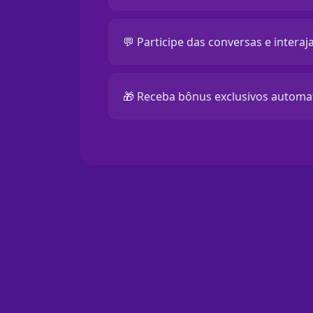
💬 Participe das conversas e interaj
🎁 Receba bônus exclusivos autom