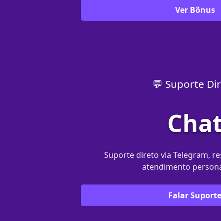
Ver Bônus
💬 Suporte Di
Cha
Suporte direto via Telegram, r
atendimento persona
Falar Suport