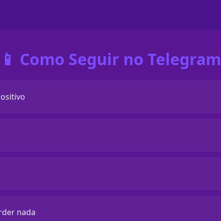
📱 Como Seguir no Telegram
ositivo
erder nada