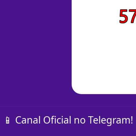
📱 Canal Oficial no Telegram!