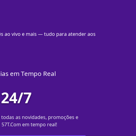
ês ao vivo e mais — tudo para atender aos
cias em Tempo Real
24/7
e todas as novidades, promoções e
 57T.Com em tempo real!