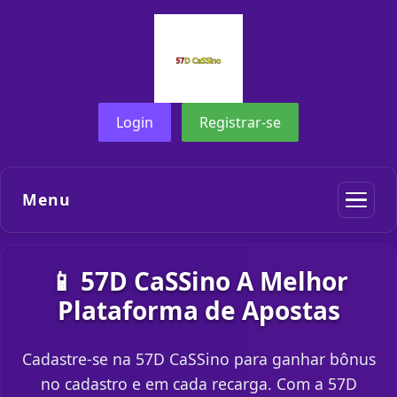
Login
Registrar-se
Menu
📱 57D CaSSino A Melhor
Plataforma de Apostas
Cadastre-se na 57D CaSSino para ganhar bônus
no cadastro e em cada recarga. Com a 57D