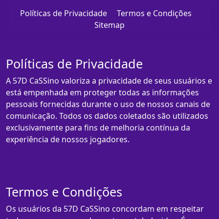
Políticas de Privacidade
Termos e Condições
Sitemap
Políticas de Privacidade
A 57D CaSSino valoriza a privacidade de seus usuários e
está empenhada em proteger todas as informações
pessoais fornecidas durante o uso de nossos canais de
comunicação. Todos os dados coletados são utilizados
exclusivamente para fins de melhoria contínua da
experiência de nossos jogadores.
Termos e Condições
Os usuários da 57D CaSSino concordam em respeitar