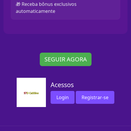
🎁 Receba bônus exclusivos
automaticamente
SEGUIR AGORA
Acessos
Login
Registrar-se