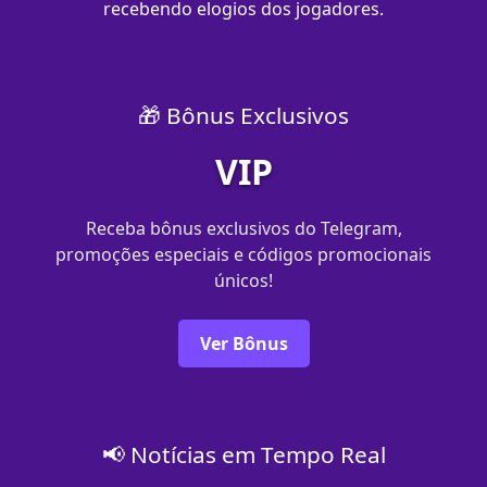
recebendo elogios dos jogadores.
🎁 Bônus Exclusivos
VIP
Receba bônus exclusivos do Telegram,
promoções especiais e códigos promocionais
únicos!
Ver Bônus
📢 Notícias em Tempo Real