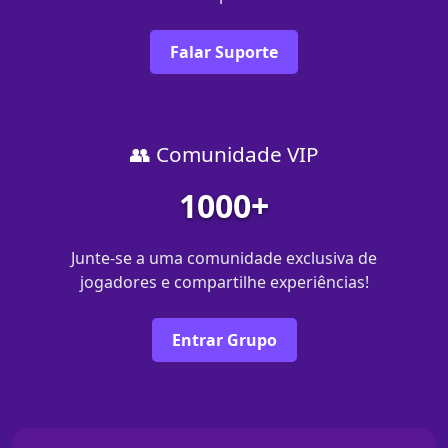
Falar Suporte
👥 Comunidade VIP
1000+
Junte-se a uma comunidade exclusiva de
jogadores e compartilhe experiências!
Entrar Grupo