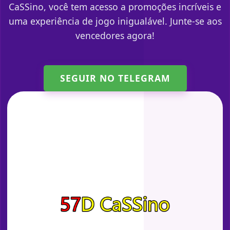
CaSSino, você tem acesso a promoções incríveis e
uma experiência de jogo inigualável. Junte-se aos
vencedores agora!
SEGUIR NO TELEGRAM