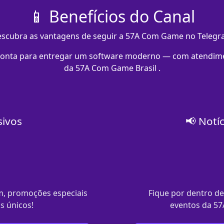
📱 Benefícios do Canal
scubra as vantagens de seguir a 57A Com Game no Teleg
ponta para entregar um software moderno — com atendimen
da 57A Com Game Brasil .
sivos
📢 Notí
m, promoções especiais
Fique por dentro d
s únicos!
eventos da 5