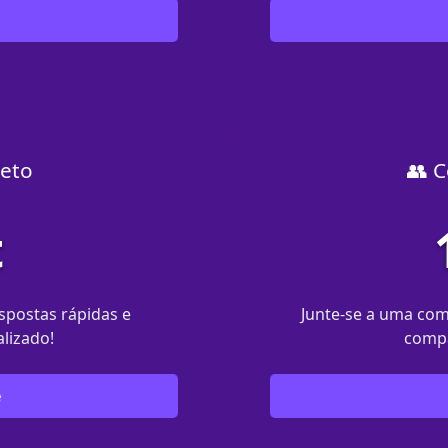
reto
👥 
t
espostas rápidas e
Junte-se a uma com
lizado!
compa
e