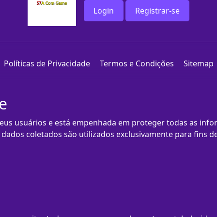
Login
Registrar-se
Políticas de Privacidade
Termos e Condições
Sitemap
de
seus usuários e está empenhada em proteger todas as info
dados coletados são utilizados exclusivamente para fins d