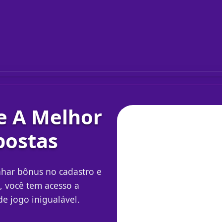
e A Melhor
postas
har bônus no cadastro e
 você tem acesso a
e jogo inigualável.