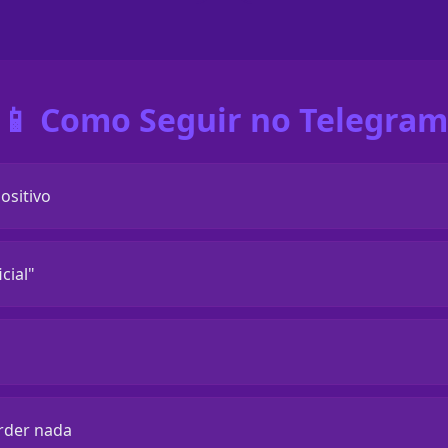
📱 Como Seguir no Telegram
ositivo
cial"
erder nada