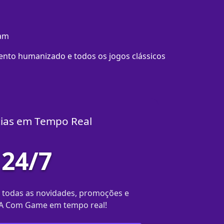
ram
to humanizado e todos os jogos clássicos
cias em Tempo Real
24/7
e todas as novidades, promoções e
7A Com Game em tempo real!