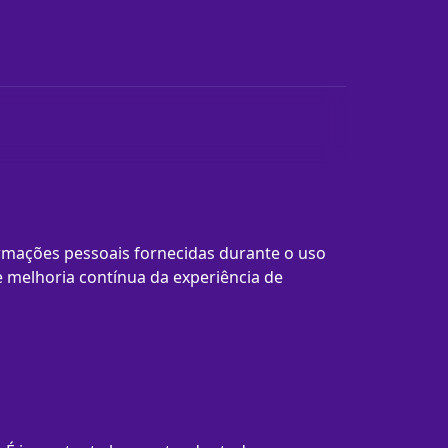
rmações pessoais fornecidas durante o uso
e melhoria contínua da experiência de