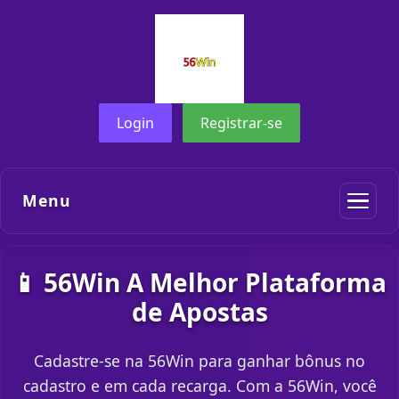
Login
Registrar-se
Menu
📱 56Win A Melhor Plataforma
de Apostas
Cadastre-se na 56Win para ganhar bônus no
cadastro e em cada recarga. Com a 56Win, você