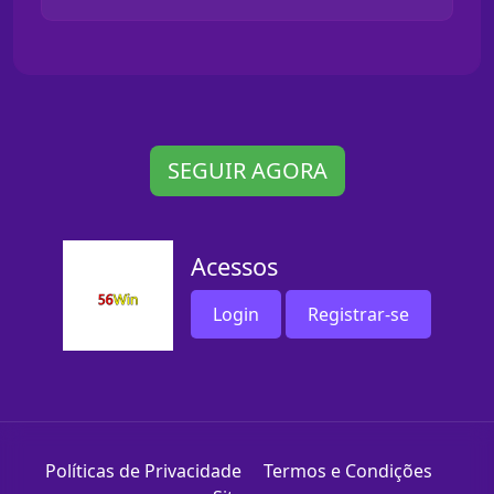
SEGUIR AGORA
Acessos
Login
Registrar-se
Políticas de Privacidade
Termos e Condições