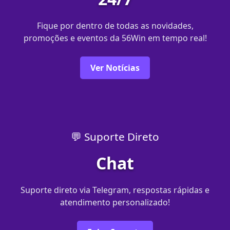
Fique por dentro de todas as novidades,
promoções e eventos da 56Win em tempo real!
Ver Notícias
💬 Suporte Direto
Chat
Suporte direto via Telegram, respostas rápidas e
atendimento personalizado!