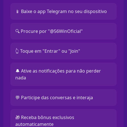
📱 Baixe o app Telegram no seu dispositivo
🔍 Procure por "@56WinOficial"
👆 Toque em "Entrar" ou "Join"
🔔 Ative as notificações para não perder
nada
💬 Participe das conversas e interaja
🎁 Receba bônus exclusivos
automaticamente