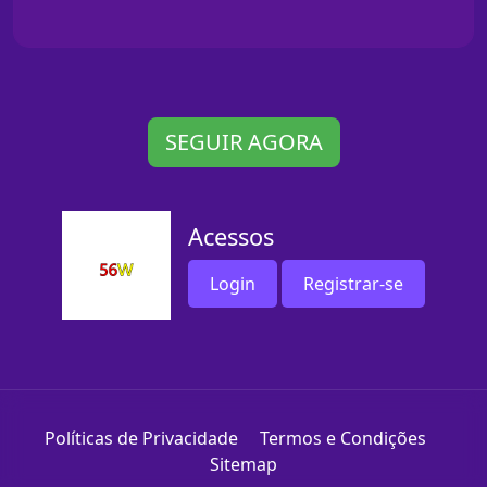
SEGUIR AGORA
Acessos
Login
Registrar-se
Políticas de Privacidade
Termos e Condições
Sitemap