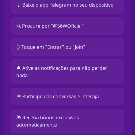
📱 Baixe o app Telegram no seu dispositivo
🔍 Procure por "@56WOficial"
👆 Toque em "Entrar" ou "Join"
🔔 Ative as notificações para não perder
nada
💬 Participe das conversas e interaja
🎁 Receba bônus exclusivos
automaticamente