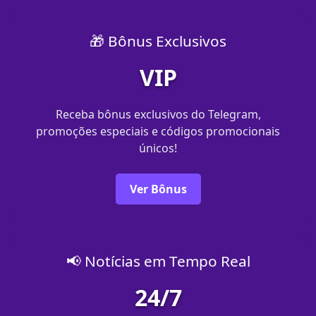
🎁 Bônus Exclusivos
VIP
Receba bônus exclusivos do Telegram,
promoções especiais e códigos promocionais
únicos!
Ver Bônus
📢 Notícias em Tempo Real
24/7