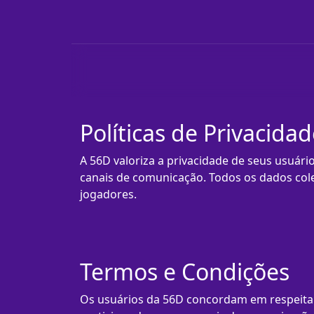
Políticas de Privacida
A 56D valoriza a privacidade de seus usuár
canais de comunicação. Todos os dados cole
jogadores.
Termos e Condições
Os usuários da 56D concordam em respeitar 