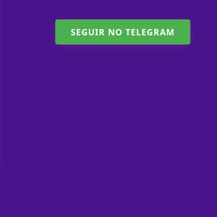
SEGUIR NO TELEGRAM