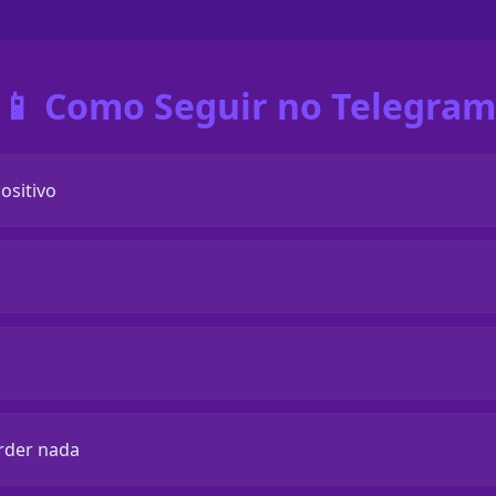
📱 Como Seguir no Telegram
ositivo
erder nada