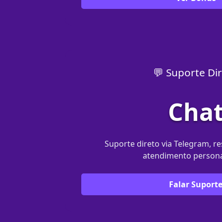
💬 Suporte Di
Cha
Suporte direto via Telegram, r
atendimento persona
Falar Suport