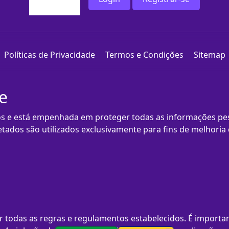
Políticas de Privacidade
Termos e Condições
Sitemap
de
ios e está empenhada em proteger todas as informações pe
tados são utilizados exclusivamente para fins de melhoria
todas as regras e regulamentos estabelecidos. É importan