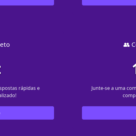
reto
👥 
t
espostas rápidas e
Junte-se a uma com
lizado!
compa
e