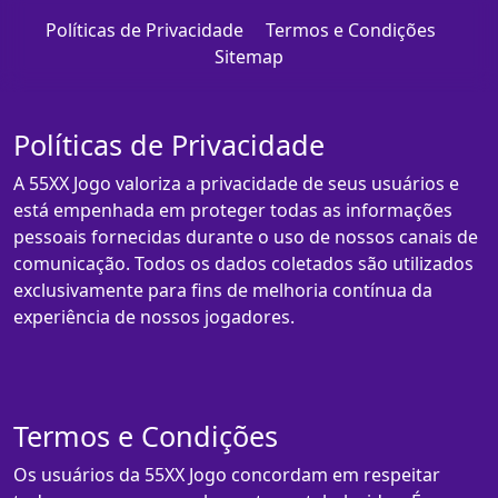
Políticas de Privacidade
Termos e Condições
Sitemap
Políticas de Privacidade
A 55XX Jogo valoriza a privacidade de seus usuários e
está empenhada em proteger todas as informações
pessoais fornecidas durante o uso de nossos canais de
comunicação. Todos os dados coletados são utilizados
exclusivamente para fins de melhoria contínua da
experiência de nossos jogadores.
Termos e Condições
Os usuários da 55XX Jogo concordam em respeitar