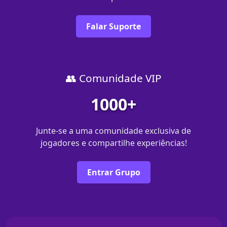
Falar Suporte
👥 Comunidade VIP
1000+
Junte-se a uma comunidade exclusiva de
jogadores e compartilhe experiências!
Entrar Grupo