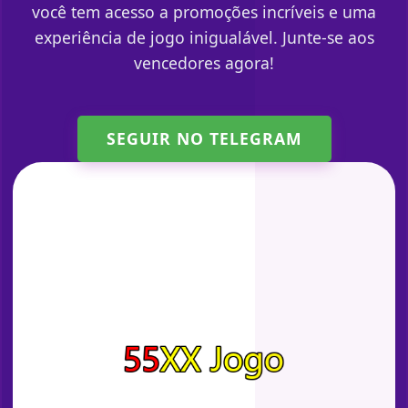
você tem acesso a promoções incríveis e uma
experiência de jogo inigualável. Junte-se aos
vencedores agora!
SEGUIR NO TELEGRAM