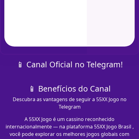
📱 Canal Oficial no Telegram!
📱 Benefícios do Canal
Descubra as vantagens de seguir a 55XX Jogo no
Telegram
A 55XX Jogo é um cassino reconhecido
internacionalmente — na plataforma 55XX Jogo Brasil ,
você pode explorar os melhores jogos globais com