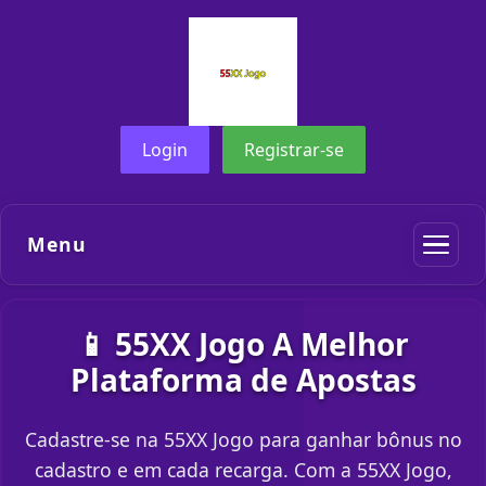
Login
Registrar-se
Menu
📱 55XX Jogo A Melhor
Plataforma de Apostas
Cadastre-se na 55XX Jogo para ganhar bônus no
cadastro e em cada recarga. Com a 55XX Jogo,