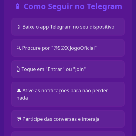
📱 Como Seguir no Telegram
📱 Baixe o app Telegram no seu dispositivo
🔍 Procure por "@55XX JogoOficial"
👆 Toque em "Entrar" ou "Join"
🔔 Ative as notificações para não perder
nada
💬 Participe das conversas e interaja