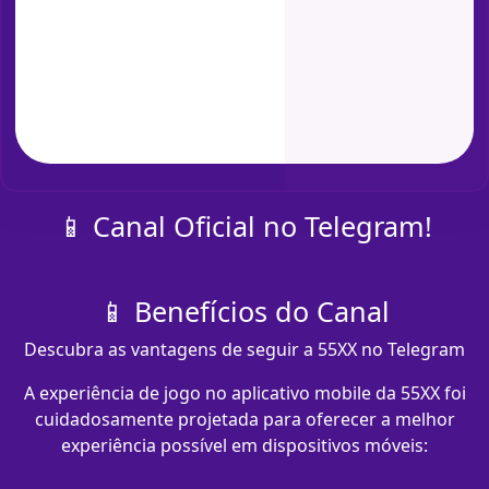
📱 Canal Oficial no Telegram!
📱 Benefícios do Canal
Descubra as vantagens de seguir a 55XX no Telegram
A experiência de jogo no aplicativo mobile da 55XX foi
cuidadosamente projetada para oferecer a melhor
experiência possível em dispositivos móveis: