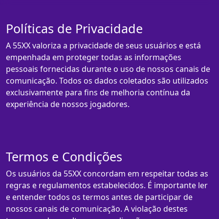
Políticas de Privacidade
A 55XX valoriza a privacidade de seus usuários e está
empenhada em proteger todas as informações
pessoais fornecidas durante o uso de nossos canais de
comunicação. Todos os dados coletados são utilizados
exclusivamente para fins de melhoria contínua da
experiência de nossos jogadores.
Termos e Condições
Os usuários da 55XX concordam em respeitar todas as
regras e regulamentos estabelecidos. É importante ler
e entender todos os termos antes de participar de
nossos canais de comunicação. A violação destes