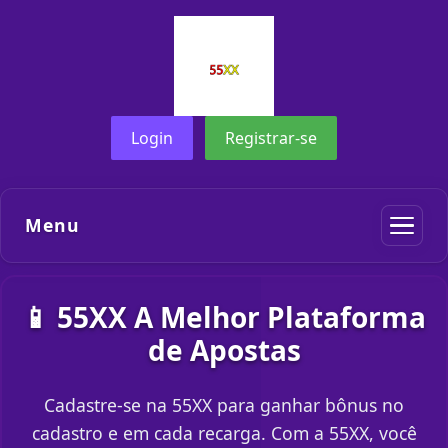
Login
Registrar-se
Menu
📱 55XX A Melhor Plataforma
de Apostas
Cadastre-se na 55XX para ganhar bônus no
cadastro e em cada recarga. Com a 55XX, você