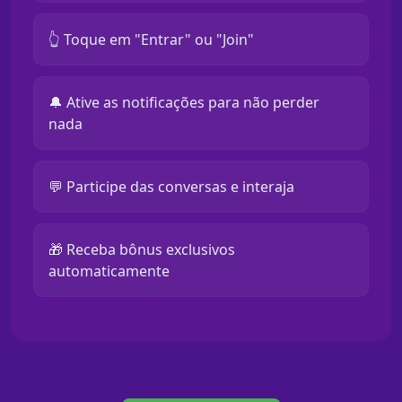
👆 Toque em "Entrar" ou "Join"
🔔 Ative as notificações para não perder
nada
💬 Participe das conversas e interaja
🎁 Receba bônus exclusivos
automaticamente