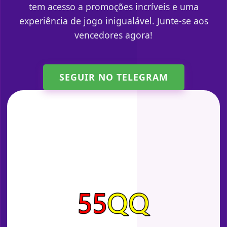
tem acesso a promoções incríveis e uma
experiência de jogo inigualável. Junte-se aos
vencedores agora!
SEGUIR NO TELEGRAM