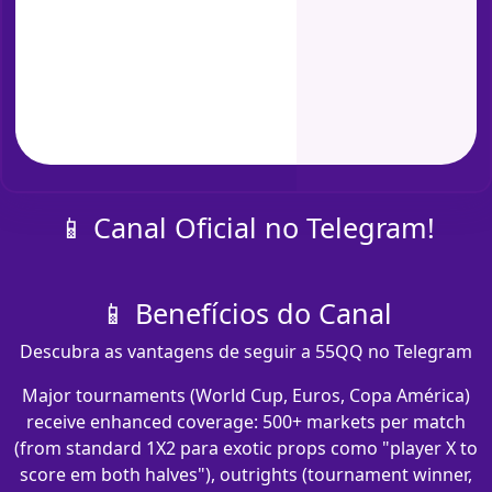
📱 Canal Oficial no Telegram!
📱 Benefícios do Canal
Descubra as vantagens de seguir a 55QQ no Telegram
Major tournaments (World Cup, Euros, Copa América)
receive enhanced coverage: 500+ markets per match
(from standard 1X2 para exotic props como "player X to
score em both halves"), outrights (tournament winner,