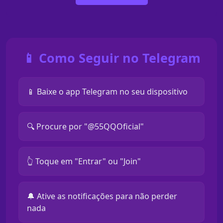
📱 Como Seguir no Telegram
📱 Baixe o app Telegram no seu dispositivo
🔍 Procure por "@55QQOficial"
👆 Toque em "Entrar" ou "Join"
🔔 Ative as notificações para não perder
nada