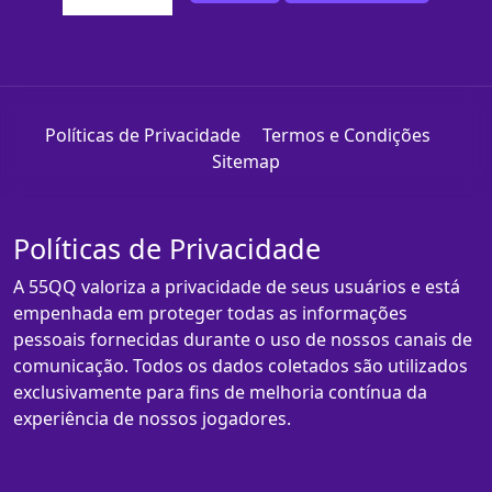
Políticas de Privacidade
Termos e Condições
Sitemap
Políticas de Privacidade
A 55QQ valoriza a privacidade de seus usuários e está
empenhada em proteger todas as informações
pessoais fornecidas durante o uso de nossos canais de
comunicação. Todos os dados coletados são utilizados
exclusivamente para fins de melhoria contínua da
experiência de nossos jogadores.