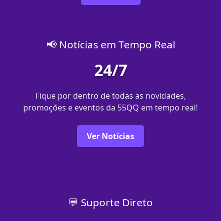
📢 Notícias em Tempo Real
24/7
Fique por dentro de todas as novidades,
promoções e eventos da 55QQ em tempo real!
Ver Notícias
💬 Suporte Direto