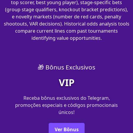
top scorer, best young player), stage-specific bets
(group stage qualifiers, knockout bracket predictions),
e novelty markets (number de red cards, penalty
shootouts, VAR decisions). Historical odds analysis tools
compare current lines com past tournaments
identifying value opportunities.
🎁 Bônus Exclusivos
VIP
Receba bônus exclusivos do Telegram,
promoções especiais e códigos promocionais
únicos!
Ver Bônus