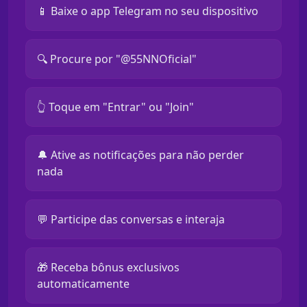
📱 Baixe o app Telegram no seu dispositivo
🔍 Procure por "@55NNOficial"
👆 Toque em "Entrar" ou "Join"
🔔 Ative as notificações para não perder
nada
💬 Participe das conversas e interaja
🎁 Receba bônus exclusivos
automaticamente