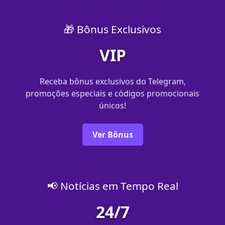
🎁 Bônus Exclusivos
VIP
Receba bônus exclusivos do Telegram,
promoções especiais e códigos promocionais
únicos!
Ver Bônus
📢 Notícias em Tempo Real
24/7