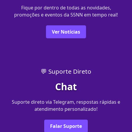
Fique por dentro de todas as novidades,
promoções e eventos da 55NN em tempo real!
Ver Notícias
💬 Suporte Direto
Chat
Suporte direto via Telegram, respostas rápidas e
atendimento personalizado!
Falar Suporte