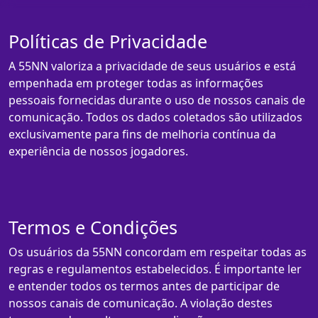
Políticas de Privacidade
A 55NN valoriza a privacidade de seus usuários e está
empenhada em proteger todas as informações
pessoais fornecidas durante o uso de nossos canais de
comunicação. Todos os dados coletados são utilizados
exclusivamente para fins de melhoria contínua da
experiência de nossos jogadores.
Termos e Condições
Os usuários da 55NN concordam em respeitar todas as
regras e regulamentos estabelecidos. É importante ler
e entender todos os termos antes de participar de
nossos canais de comunicação. A violação destes