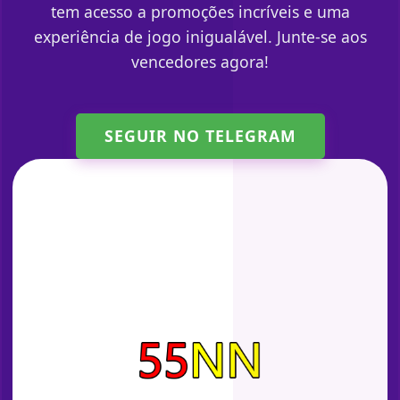
tem acesso a promoções incríveis e uma
experiência de jogo inigualável. Junte-se aos
vencedores agora!
SEGUIR NO TELEGRAM