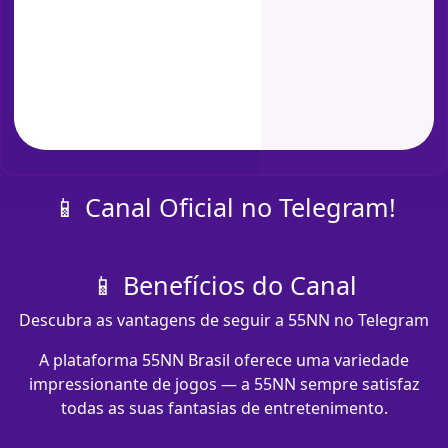
📱 Canal Oficial no Telegram!
📱 Benefícios do Canal
Descubra as vantagens de seguir a 55NN no Telegram
A plataforma 55NN Brasil oferece uma variedade
impressionante de jogos — a 55NN sempre satisfaz
todas as suas fantasias de entretenimento.