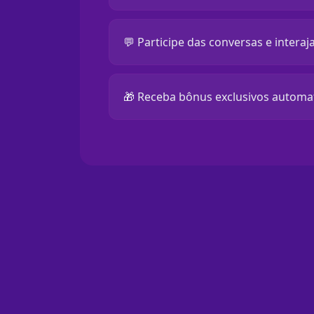
💬 Participe das conversas e interaj
🎁 Receba bônus exclusivos autom