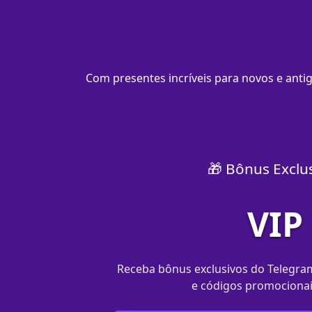
Com presentes incríveis para novos e ant
🎁 Bônus Exclu
VIP
Receba bônus exclusivos do Telegra
e códigos promocionai