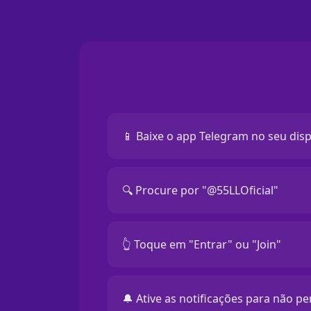
📱 Baixe o app Telegram no seu disp
🔍 Procure por "@55LLOficial"
👆 Toque em "Entrar" ou "Join"
🔔 Ative as notificações para não p