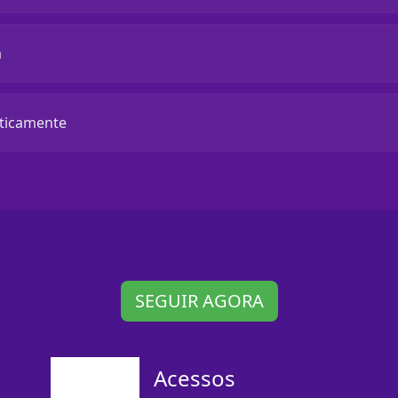
a
aticamente
SEGUIR AGORA
Acessos