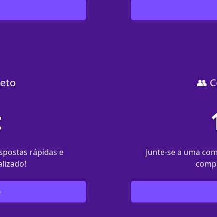
reto
👥 
t
espostas rápidas e
Junte-se a uma com
lizado!
compa
e