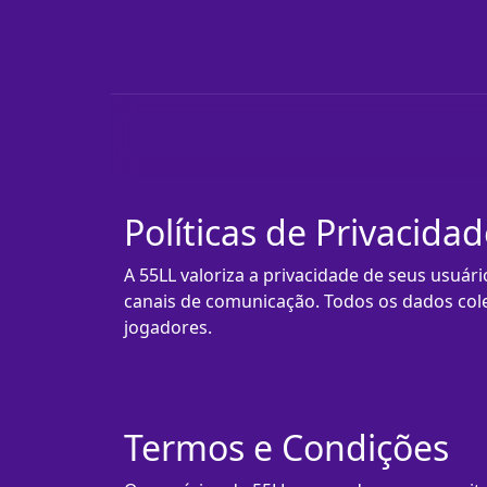
Políticas de Privacida
A 55LL valoriza a privacidade de seus usuá
canais de comunicação. Todos os dados cole
jogadores.
Termos e Condições