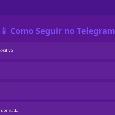
📱 Como Seguir no Telegram
ositivo
erder nada