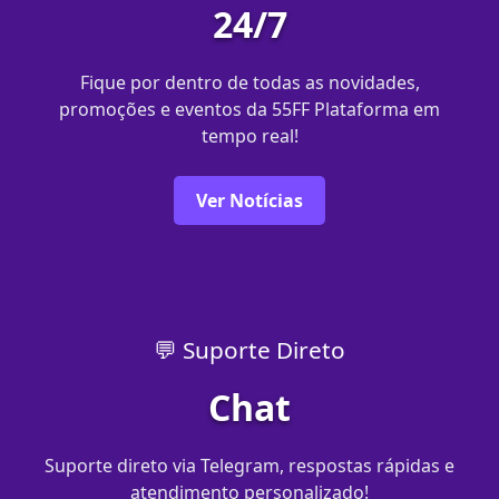
24/7
Fique por dentro de todas as novidades,
promoções e eventos da 55FF Plataforma em
tempo real!
Ver Notícias
💬 Suporte Direto
Chat
Suporte direto via Telegram, respostas rápidas e
atendimento personalizado!