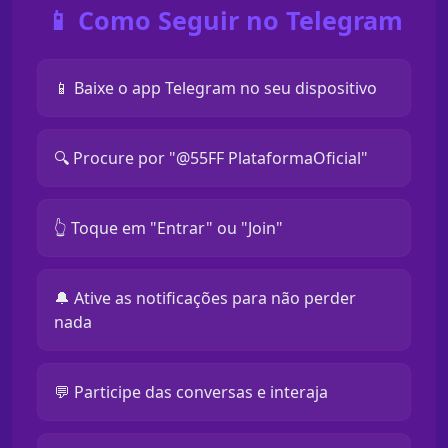
📱 Como Seguir no Telegram
📱 Baixe o app Telegram no seu dispositivo
🔍 Procure por "@55FF PlataformaOficial"
👆 Toque em "Entrar" ou "Join"
🔔 Ative as notificações para não perder
nada
💬 Participe das conversas e interaja