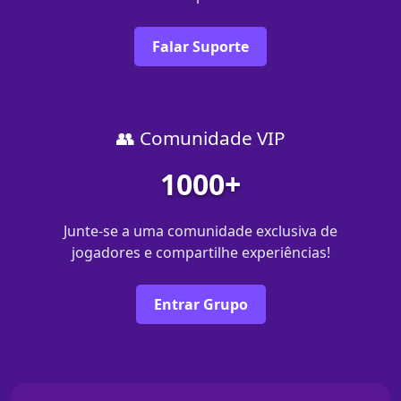
Falar Suporte
👥 Comunidade VIP
1000+
Junte-se a uma comunidade exclusiva de
jogadores e compartilhe experiências!
Entrar Grupo