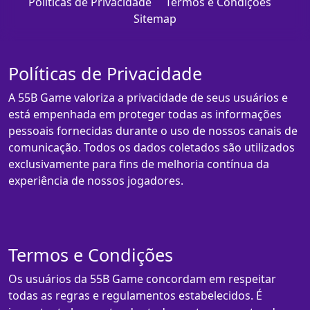
Políticas de Privacidade
Termos e Condições
Sitemap
Políticas de Privacidade
A 55B Game valoriza a privacidade de seus usuários e
está empenhada em proteger todas as informações
pessoais fornecidas durante o uso de nossos canais de
comunicação. Todos os dados coletados são utilizados
exclusivamente para fins de melhoria contínua da
experiência de nossos jogadores.
Termos e Condições
Os usuários da 55B Game concordam em respeitar
todas as regras e regulamentos estabelecidos. É