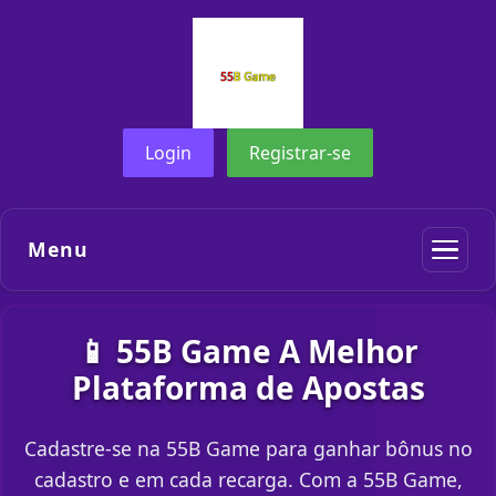
Login
Registrar-se
Menu
📱 55B Game A Melhor
Plataforma de Apostas
Cadastre-se na 55B Game para ganhar bônus no
cadastro e em cada recarga. Com a 55B Game,