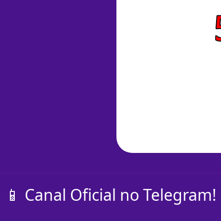
📱 Canal Oficial no Telegram!