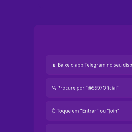
📱 Baixe o app Telegram no seu disp
🔍 Procure por "@5597Oficial"
👆 Toque em "Entrar" ou "Join"