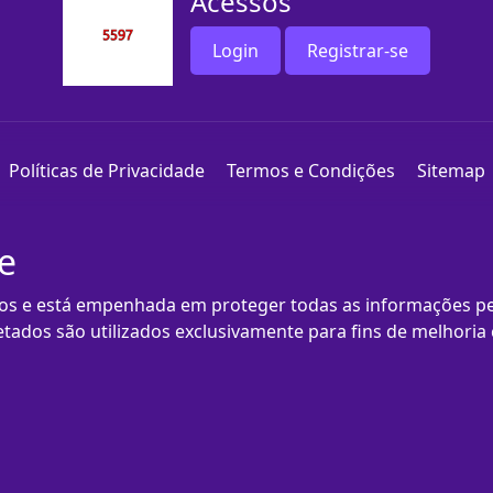
Acessos
Login
Registrar-se
Políticas de Privacidade
Termos e Condições
Sitemap
de
rios e está empenhada em proteger todas as informações p
tados são utilizados exclusivamente para fins de melhoria