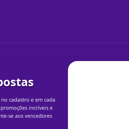
postas
 no cadastro e em cada
 promoções incríveis e
unte-se aos vencedores