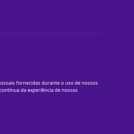
essoais fornecidas durante o uso de nossos
 contínua da experiência de nossos