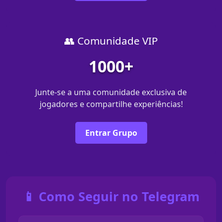
👥 Comunidade VIP
1000+
Junte-se a uma comunidade exclusiva de
jogadores e compartilhe experiências!
Entrar Grupo
📱 Como Seguir no Telegram