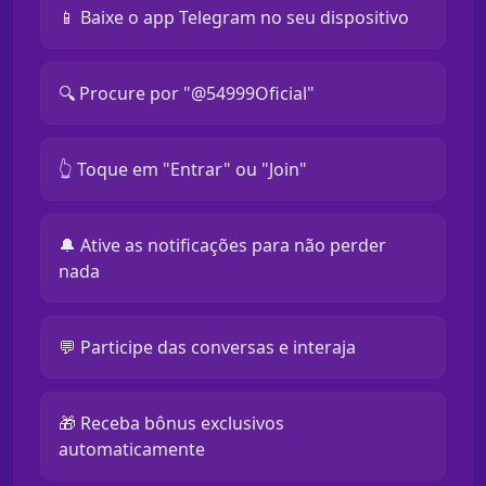
📱 Baixe o app Telegram no seu dispositivo
🔍 Procure por "@54999Oficial"
👆 Toque em "Entrar" ou "Join"
🔔 Ative as notificações para não perder
nada
💬 Participe das conversas e interaja
🎁 Receba bônus exclusivos
automaticamente