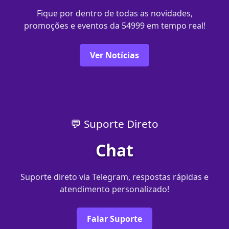
Fique por dentro de todas as novidades,
promoções e eventos da 54999 em tempo real!
Ver Notícias
💬 Suporte Direto
Chat
Suporte direto via Telegram, respostas rápidas e
atendimento personalizado!
Falar Suporte