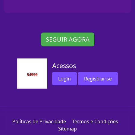
SEGUIR AGORA
Acessos
Login
Registrar-se
Políticas de Privacidade
Termos e Condições
Sitemap