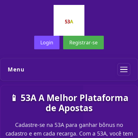
Login
Registrar-se
Menu
📱 53A A Melhor Plataforma
de Apostas
Cadastre-se na 53A para ganhar bônus no
cadastro e em cada recarga. Com a 53A, você tem