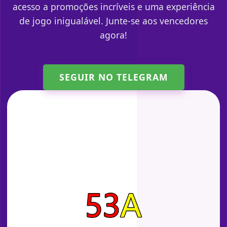
acesso a promoções incríveis e uma experiência
de jogo inigualável. Junte-se aos vencedores
agora!
SEGUIR NO TELEGRAM