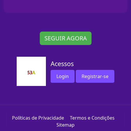
SEGUIR AGORA
Acessos
Login
Registrar-se
Políticas de Privacidade
Termos e Condições
Sitemap