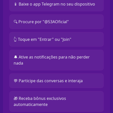
📱 Baixe o app Telegram no seu dispositivo
🔍 Procure por "@53AOficial"
👆 Toque em "Entrar" ou "Join"
🔔 Ative as notificações para não perder
nada
💬 Participe das conversas e interaja
🎁 Receba bônus exclusivos
automaticamente