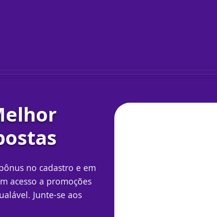
Melhor
postas
 bônus no cadastro e em
tem acesso a promoções
ualável. Junte-se aos