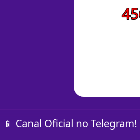
📱 Canal Oficial no Telegram!