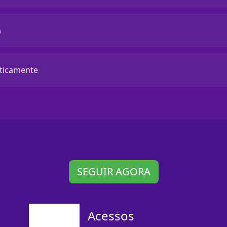
a
aticamente
SEGUIR AGORA
Acessos