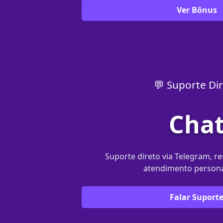
Ver Bônus
💬 Suporte Di
Cha
Suporte direto via Telegram, r
atendimento persona
Falar Suport