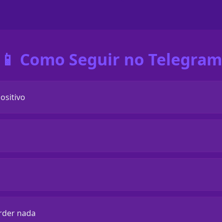
📱 Como Seguir no Telegram
ositivo
erder nada