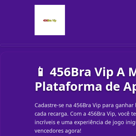
📱 456Bra Vip A 
Plataforma de A
Cadastre-se na 456Bra Vip para ganhar
cada recarga. Com a 456Bra Vip, você 
incríveis e uma experiência de jogo inig
vencedores agora!