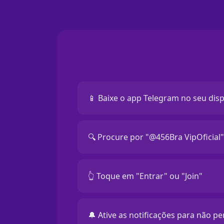
📱 Baixe o app Telegram no seu disp
🔍 Procure por "@456Bra VipOficial"
👆 Toque em "Entrar" ou "Join"
🔔 Ative as notificações para não p