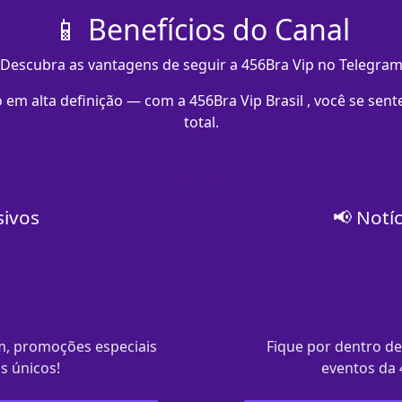
📱 Benefícios do Canal
Descubra as vantagens de seguir a 456Bra Vip no Telegra
o em alta definição — com a 456Bra Vip Brasil , você se se
total.
sivos
📢 Notí
m, promoções especiais
Fique por dentro d
s únicos!
eventos da 