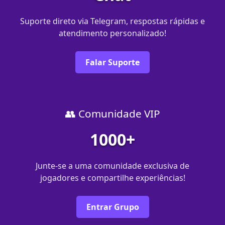
Suporte direto via Telegram, respostas rápidas e
atendimento personalizado!
Falar Suporte
👥 Comunidade VIP
1000+
Junte-se a uma comunidade exclusiva de
jogadores e compartilhe experiências!
Entrar Grupo