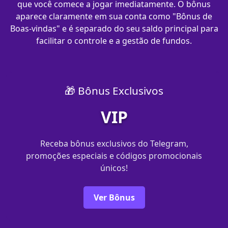
que você comece a jogar imediatamente. O bônus
aparece claramente em sua conta como "Bônus de
Boas-vindas" e é separado do seu saldo principal para
facilitar o controle e a gestão de fundos.
🎁 Bônus Exclusivos
VIP
Receba bônus exclusivos do Telegram,
promoções especiais e códigos promocionais
únicos!
Ver Bônus