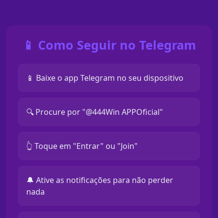
📱 Como Seguir no Telegram
📱 Baixe o app Telegram no seu dispositivo
🔍 Procure por "@444Win APPOficial"
👆 Toque em "Entrar" ou "Join"
🔔 Ative as notificações para não perder
nada