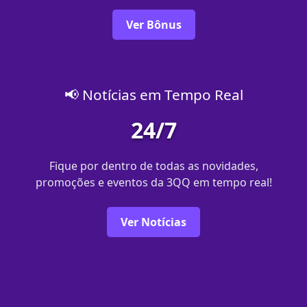
Ver Bônus
📢 Notícias em Tempo Real
24/7
Fique por dentro de todas as novidades,
promoções e eventos da 3QQ em tempo real!
Ver Notícias