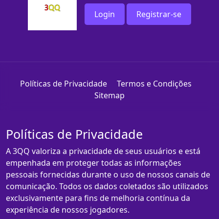
Login
Registrar-se
Políticas de Privacidade
Termos e Condições
Sitemap
Políticas de Privacidade
A 3QQ valoriza a privacidade de seus usuários e está
empenhada em proteger todas as informações
pessoais fornecidas durante o uso de nossos canais de
comunicação. Todos os dados coletados são utilizados
exclusivamente para fins de melhoria contínua da
experiência de nossos jogadores.