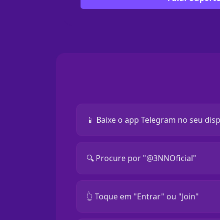
📱 Baixe o app Telegram no seu disp
🔍 Procure por "@3NNOficial"
👆 Toque em "Entrar" ou "Join"