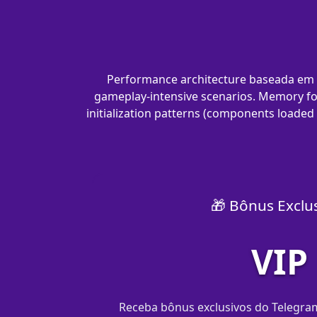
Performance architecture baseada em n
gameplay-intensive scenarios. Memory fo
initialization patterns (components loaded
🎁 Bônus Exclu
VIP
Receba bônus exclusivos do Telegra