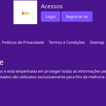
Acessos
Login
Registrar-se
Políticas de Privacidade
Termos e Condições
Sitemap
de
rios e está empenhada em proteger todas as informações pe
tados são utilizados exclusivamente para fins de melhoria