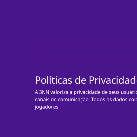
Políticas de Privacida
A 3NN valoriza a privacidade de seus usuá
canais de comunicação. Todos os dados cole
jogadores.