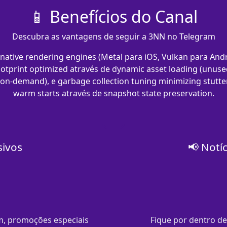
📱 Benefícios do Canal
Descubra as vantagens de seguir a 3NN no Telegram
ative rendering engines (Metal para iOS, Vulkan para Andr
otprint optimized através de dynamic asset loading (unuse
 on-demand), e garbage collection tuning minimizing stutter
warm starts através de snapshot state preservation.
sivos
📢 Notí
m, promoções especiais
Fique por dentro d