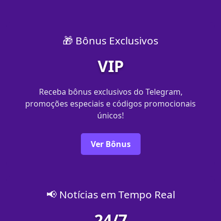
🎁 Bônus Exclusivos
VIP
Receba bônus exclusivos do Telegram,
promoções especiais e códigos promocionais
únicos!
Ver Bônus
📢 Notícias em Tempo Real
24/7