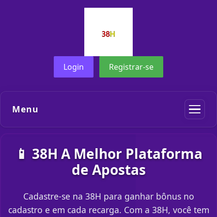
Login
Registrar-se
Menu
📱 38H A Melhor Plataforma
de Apostas
Cadastre-se na 38H para ganhar bônus no
cadastro e em cada recarga. Com a 38H, você tem