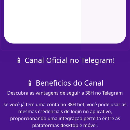
📱 Canal Oficial no Telegram!
📱 Benefícios do Canal
Descubra as vantagens de seguir a 38H no Telegram
se você já tem uma conta no 38H bet, você pode usar as
mesmas credenciais de login no aplicativo,
proporcionando uma integração perfeita entre as
plataformas desktop e móvel.