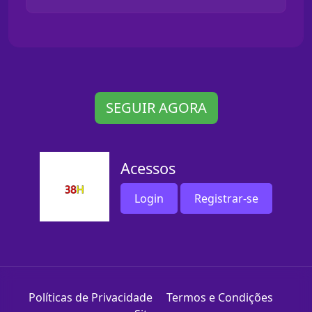
SEGUIR AGORA
Acessos
Login
Registrar-se
Políticas de Privacidade
Termos e Condições