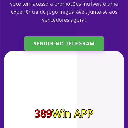
você tem acesso a promoções incríveis e uma
experiência de jogo inigualável. Junte-se aos
vencedores agora!
SEGUIR NO TELEGRAM