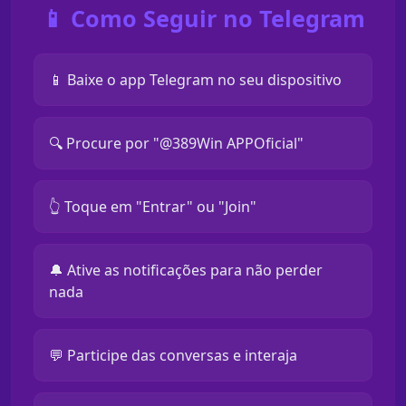
📱 Como Seguir no Telegram
📱 Baixe o app Telegram no seu dispositivo
🔍 Procure por "@389Win APPOficial"
👆 Toque em "Entrar" ou "Join"
🔔 Ative as notificações para não perder
nada
💬 Participe das conversas e interaja