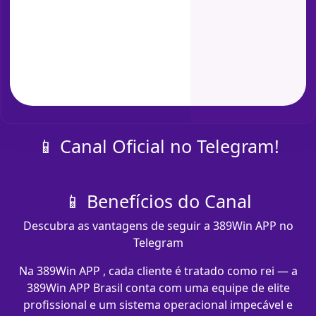
📱 Canal Oficial no Telegram!
📱 Benefícios do Canal
Descubra as vantagens de seguir a 389Win APP no
Telegram
Na 389Win APP , cada cliente é tratado como rei — a
389Win APP Brasil conta com uma equipe de elite
profissional e um sistema operacional impecável e