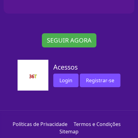
SEGUIR AGORA
Acessos
Login
Registrar-se
Políticas de Privacidade
Termos e Condições
Sitemap