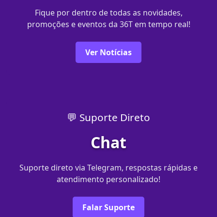
Fique por dentro de todas as novidades,
promoções e eventos da 36T em tempo real!
Ver Notícias
💬 Suporte Direto
Chat
Suporte direto via Telegram, respostas rápidas e
atendimento personalizado!
Falar Suporte