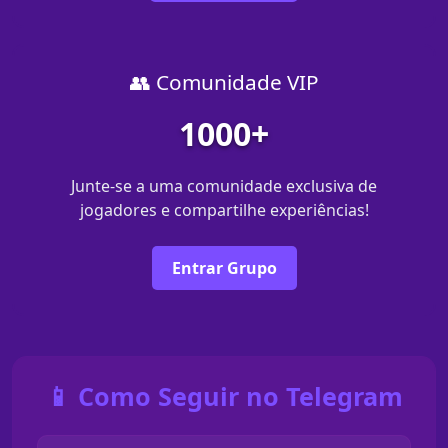
👥 Comunidade VIP
1000+
Junte-se a uma comunidade exclusiva de
jogadores e compartilhe experiências!
Entrar Grupo
📱 Como Seguir no Telegram