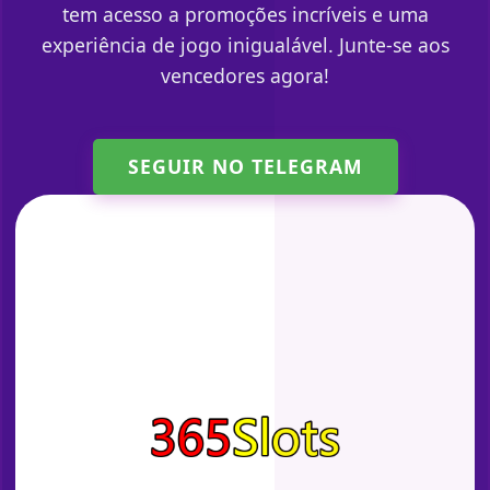
tem acesso a promoções incríveis e uma
experiência de jogo inigualável. Junte-se aos
vencedores agora!
SEGUIR NO TELEGRAM