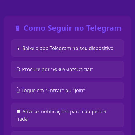
📱 Como Seguir no Telegram
📱 Baixe o app Telegram no seu dispositivo
🔍 Procure por "@365SlotsOficial"
👆 Toque em "Entrar" ou "Join"
🔔 Ative as notificações para não perder
nada