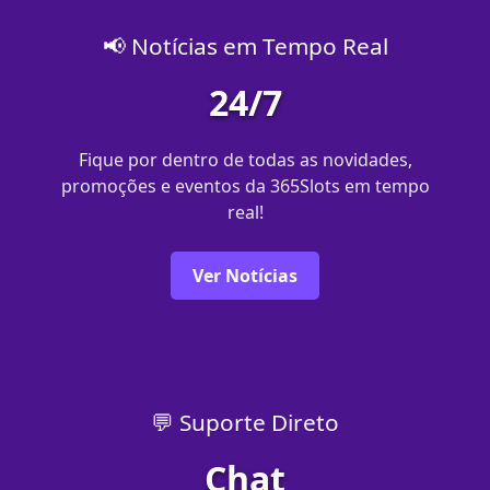
📢 Notícias em Tempo Real
24/7
Fique por dentro de todas as novidades,
promoções e eventos da 365Slots em tempo
real!
Ver Notícias
💬 Suporte Direto
Chat