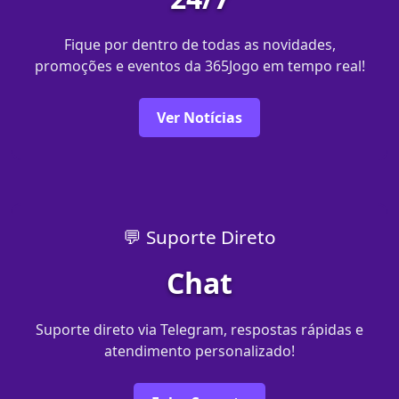
Fique por dentro de todas as novidades,
promoções e eventos da 365Jogo em tempo real!
Ver Notícias
💬 Suporte Direto
Chat
Suporte direto via Telegram, respostas rápidas e
atendimento personalizado!