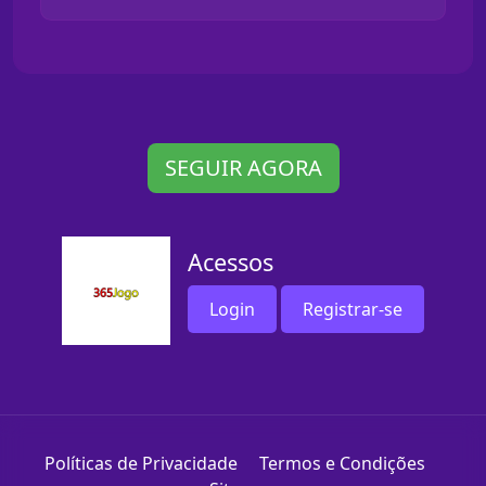
SEGUIR AGORA
Acessos
Login
Registrar-se
Políticas de Privacidade
Termos e Condições