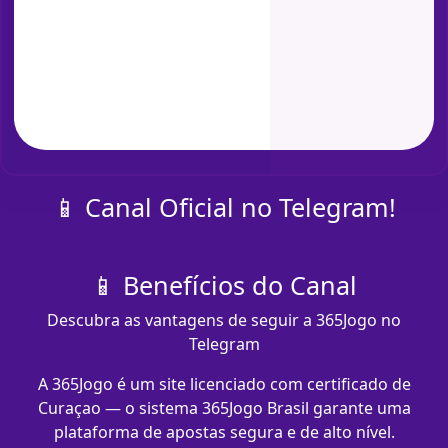
📱 Canal Oficial no Telegram!
📱 Benefícios do Canal
Descubra as vantagens de seguir a 365Jogo no
Telegram
A 365Jogo é um site licenciado com certificado de
Curaçao — o sistema 365Jogo Brasil garante uma
plataforma de apostas segura e de alto nível.