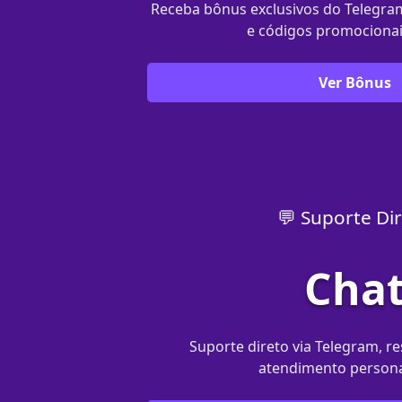
Receba bônus exclusivos do Telegra
e códigos promocionai
Ver Bônus
💬 Suporte Di
Cha
Suporte direto via Telegram, r
atendimento persona