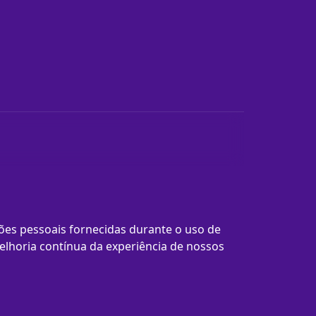
ões pessoais fornecidas durante o uso de
elhoria contínua da experiência de nossos