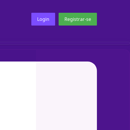
Login
Registrar-se