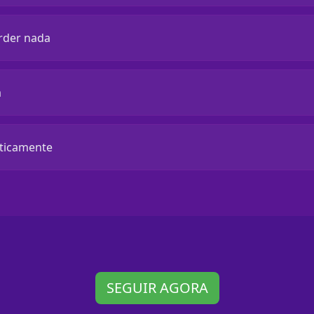
erder nada
a
aticamente
SEGUIR AGORA