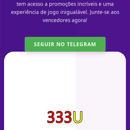
tem acesso a promoções incríveis e uma
experiência de jogo inigualável. Junte-se aos
vencedores agora!
SEGUIR NO TELEGRAM