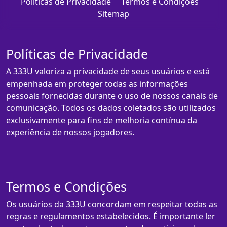
Políticas de Privacidade
Termos e Condições
Sitemap
Políticas de Privacidade
A 333U valoriza a privacidade de seus usuários e está
empenhada em proteger todas as informações
pessoais fornecidas durante o uso de nossos canais de
comunicação. Todos os dados coletados são utilizados
exclusivamente para fins de melhoria contínua da
experiência de nossos jogadores.
Termos e Condições
Os usuários da 333U concordam em respeitar todas as
regras e regulamentos estabelecidos. É importante ler