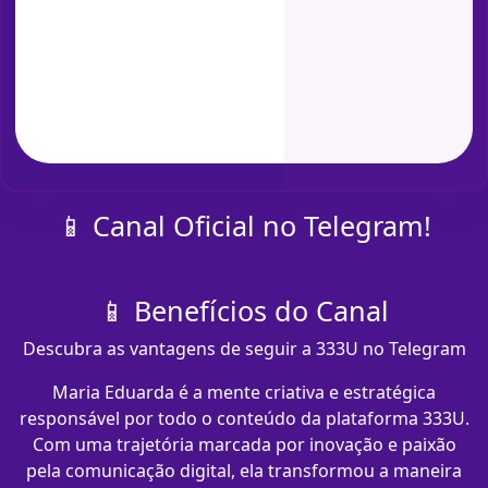
📱 Canal Oficial no Telegram!
📱 Benefícios do Canal
Descubra as vantagens de seguir a 333U no Telegram
Maria Eduarda é a mente criativa e estratégica
responsável por todo o conteúdo da plataforma 333U.
Com uma trajetória marcada por inovação e paixão
pela comunicação digital, ela transformou a maneira