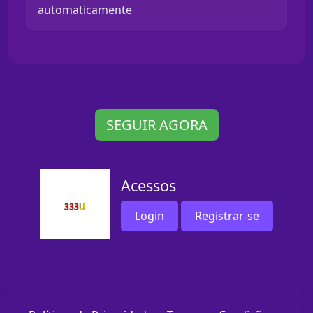
automaticamente
SEGUIR AGORA
Acessos
Login
Registrar-se