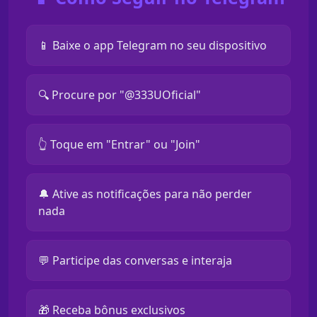
📱 Baixe o app Telegram no seu dispositivo
🔍 Procure por "@333UOficial"
👆 Toque em "Entrar" ou "Join"
🔔 Ative as notificações para não perder
nada
💬 Participe das conversas e interaja
🎁 Receba bônus exclusivos