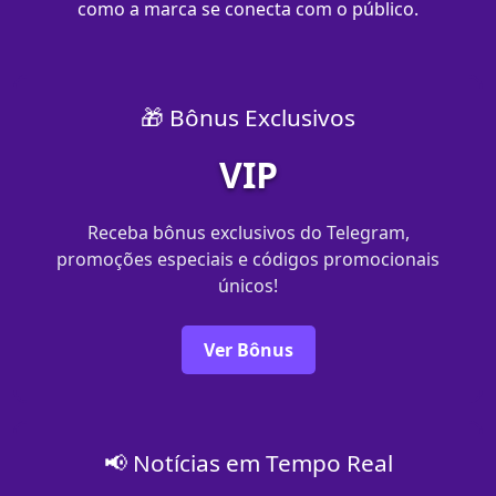
como a marca se conecta com o público.
🎁 Bônus Exclusivos
VIP
Receba bônus exclusivos do Telegram,
promoções especiais e códigos promocionais
únicos!
Ver Bônus
📢 Notícias em Tempo Real