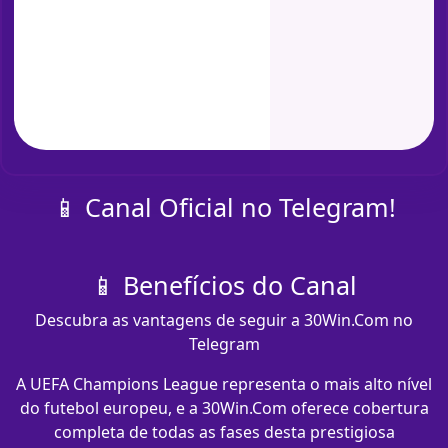
📱 Canal Oficial no Telegram!
📱 Benefícios do Canal
Descubra as vantagens de seguir a 30Win.Com no
Telegram
A UEFA Champions League representa o mais alto nível
do futebol europeu, e a 30Win.Com oferece cobertura
completa de todas as fases desta prestigiosa