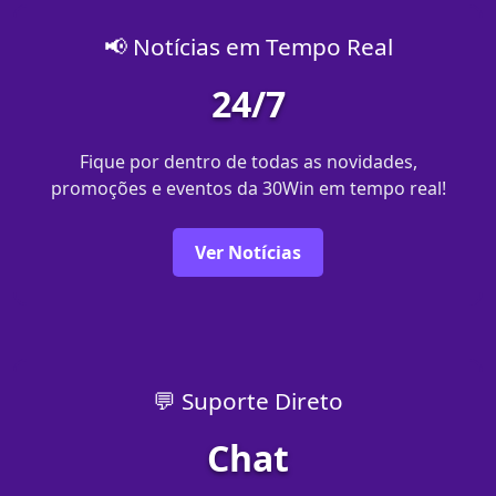
📢 Notícias em Tempo Real
24/7
Fique por dentro de todas as novidades,
promoções e eventos da 30Win em tempo real!
Ver Notícias
💬 Suporte Direto
Chat