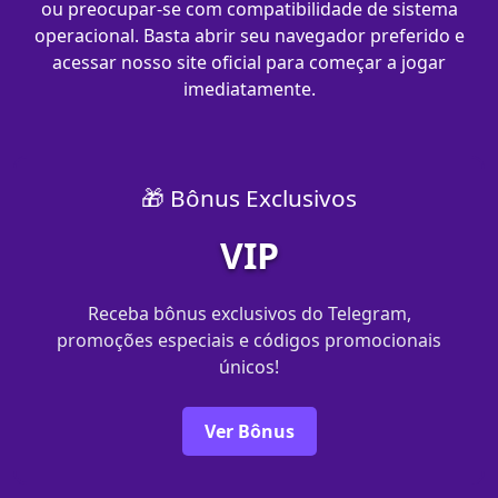
ou preocupar-se com compatibilidade de sistema
operacional. Basta abrir seu navegador preferido e
acessar nosso site oficial para começar a jogar
imediatamente.
🎁 Bônus Exclusivos
VIP
Receba bônus exclusivos do Telegram,
promoções especiais e códigos promocionais
únicos!
Ver Bônus