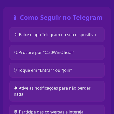
📱 Como Seguir no Telegram
📱 Baixe o app Telegram no seu dispositivo
🔍 Procure por "@30WinOficial"
👆 Toque em "Entrar" ou "Join"
🔔 Ative as notificações para não perder
nada
💬 Participe das conversas e interaja