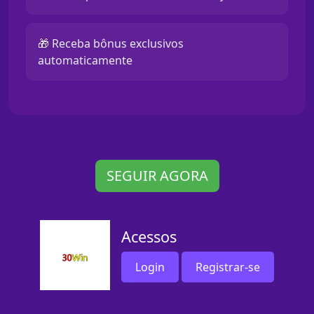
🎁 Receba bônus exclusivos
automaticamente
SEGUIR AGORA
Acessos
Login
Registrar-se