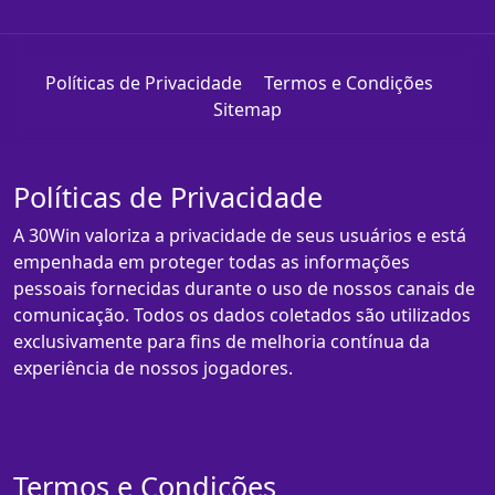
Políticas de Privacidade
Termos e Condições
Sitemap
Políticas de Privacidade
A 30Win valoriza a privacidade de seus usuários e está
empenhada em proteger todas as informações
pessoais fornecidas durante o uso de nossos canais de
comunicação. Todos os dados coletados são utilizados
exclusivamente para fins de melhoria contínua da
experiência de nossos jogadores.
Termos e Condições