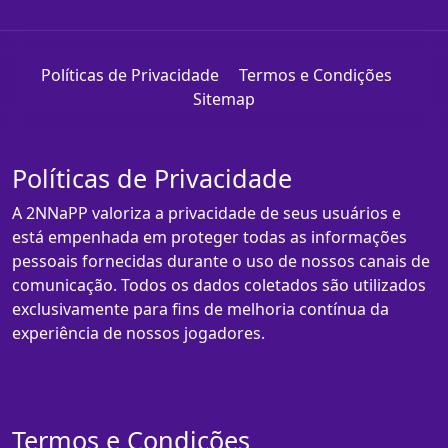
Políticas de Privacidade
Termos e Condições
Sitemap
Políticas de Privacidade
A 2NNaPP valoriza a privacidade de seus usuários e
está empenhada em proteger todas as informações
pessoais fornecidas durante o uso de nossos canais de
comunicação. Todos os dados coletados são utilizados
exclusivamente para fins de melhoria contínua da
experiência de nossos jogadores.
Termos e Condições