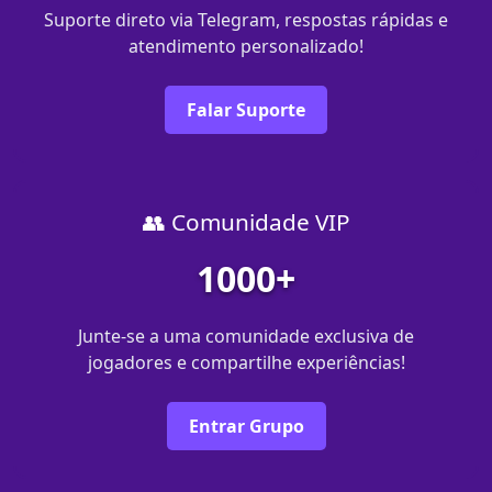
Suporte direto via Telegram, respostas rápidas e
atendimento personalizado!
Falar Suporte
👥 Comunidade VIP
1000+
Junte-se a uma comunidade exclusiva de
jogadores e compartilhe experiências!
Entrar Grupo