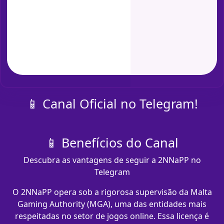
📱 Canal Oficial no Telegram!
📱 Benefícios do Canal
Descubra as vantagens de seguir a 2NNaPP no
Telegram
O 2NNaPP opera sob a rigorosa supervisão da Malta
Gaming Authority (MGA), uma das entidades mais
respeitadas no setor de jogos online. Essa licença é