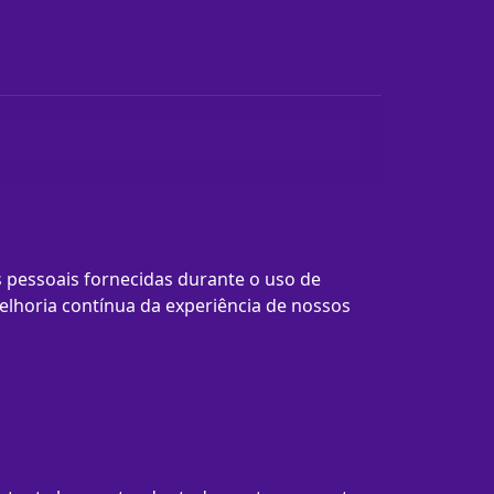
 pessoais fornecidas durante o uso de
elhoria contínua da experiência de nossos