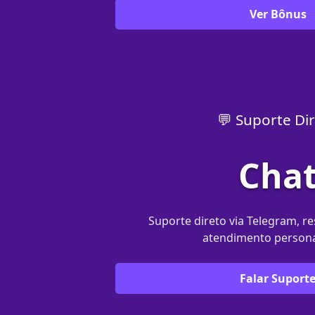
Ver Bônus
💬 Suporte Di
Cha
Suporte direto via Telegram, r
atendimento persona
Falar Suport