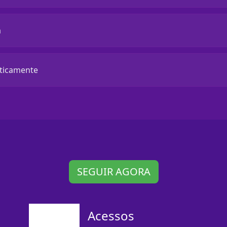
a
aticamente
SEGUIR AGORA
Acessos