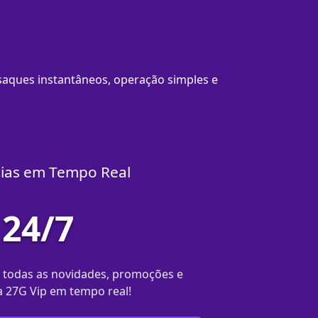
 saques instantâneos, operação simples e
cias em Tempo Real
24/7
e todas as novidades, promoções e
a 27G Vip em tempo real!