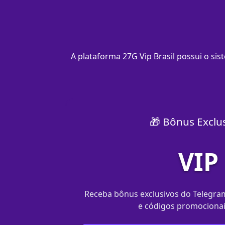
A plataforma 27G Vip Brasil possui o si
🎁 Bônus Exclu
VIP
Receba bônus exclusivos do Telegra
e códigos promocionai