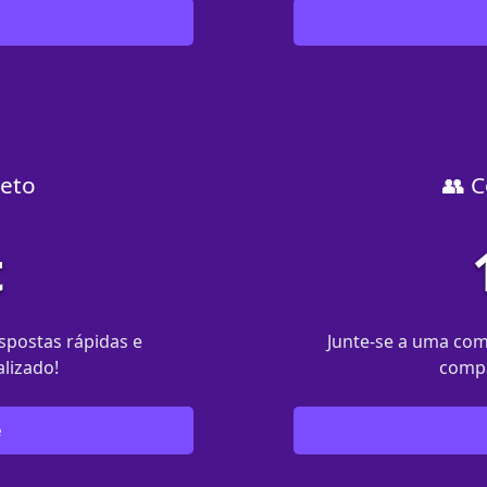
reto
👥 
t
espostas rápidas e
Junte-se a uma com
lizado!
compa
e