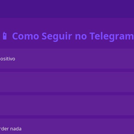
📱 Como Seguir no Telegram
ositivo
erder nada