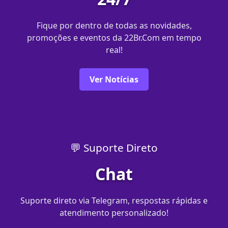
Fique por dentro de todas as novidades,
promoções e eventos da 22Br.Com em tempo
real!
Ver Notícias
💬 Suporte Direto
Chat
Suporte direto via Telegram, respostas rápidas e
atendimento personalizado!