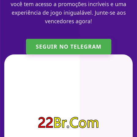
você tem acesso a promoções incríveis e uma
experiência de jogo inigualável. Junte-se aos
vencedores agora!
SEGUIR NO TELEGRAM