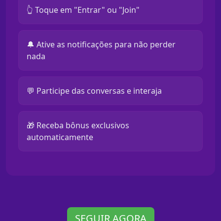
👆 Toque em "Entrar" ou "Join"
🔔 Ative as notificações para não perder
nada
💬 Participe das conversas e interaja
🎁 Receba bônus exclusivos
automaticamente
SEGUIR AGORA