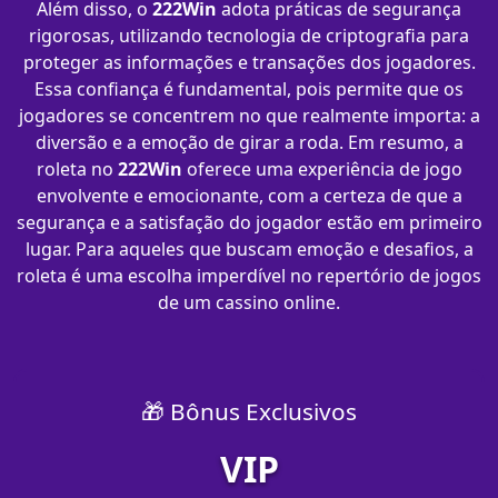
Além disso, o
222Win
adota práticas de segurança
rigorosas, utilizando tecnologia de criptografia para
proteger as informações e transações dos jogadores.
Essa confiança é fundamental, pois permite que os
jogadores se concentrem no que realmente importa: a
diversão e a emoção de girar a roda. Em resumo, a
roleta no
222Win
oferece uma experiência de jogo
envolvente e emocionante, com a certeza de que a
segurança e a satisfação do jogador estão em primeiro
lugar. Para aqueles que buscam emoção e desafios, a
roleta é uma escolha imperdível no repertório de jogos
de um cassino online.
🎁 Bônus Exclusivos
VIP