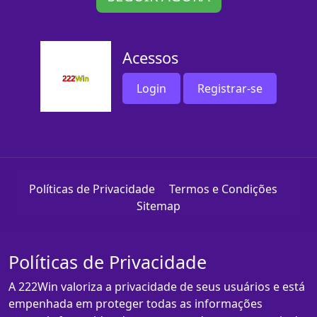
Acessos
Login
Registrar-se
Políticas de Privacidade
Termos e Condições
Sitemap
Políticas de Privacidade
A 222Win valoriza a privacidade de seus usuários e está
empenhada em proteger todas as informações