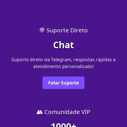
💬 Suporte Direto
Chat
Suporte direto via Telegram, respostas rápidas e
atendimento personalizado!
Falar Suporte
👥 Comunidade VIP
1000+