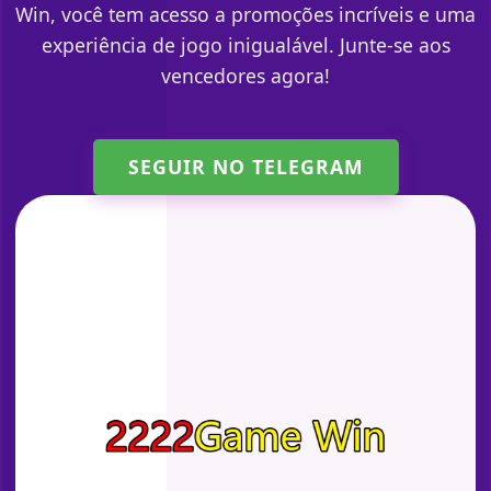
Win, você tem acesso a promoções incríveis e uma
experiência de jogo inigualável. Junte-se aos
vencedores agora!
SEGUIR NO TELEGRAM