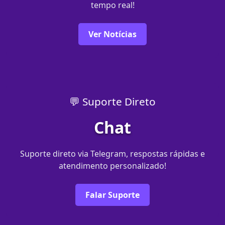
tempo real!
Ver Notícias
💬 Suporte Direto
Chat
Suporte direto via Telegram, respostas rápidas e
atendimento personalizado!
Falar Suporte