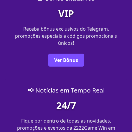
VIP
Receba bônus exclusivos do Telegram,
promoções especiais e códigos promocionais
únicos!
Ver Bônus
📢 Notícias em Tempo Real
24/7
Fique por dentro de todas as novidades,
promoções e eventos da 2222Game Win em