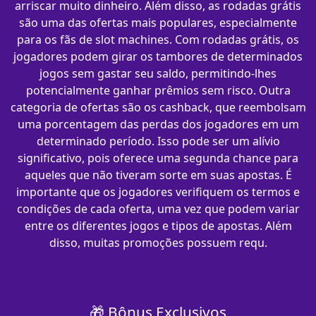
arriscar muito dinheiro. Além disso, as rodadas grátis
são uma das ofertas mais populares, especialmente
para os fãs de slot machines. Com rodadas grátis, os
jogadores podem girar os tambores de determinados
jogos sem gastar seu saldo, permitindo-lhes
potencialmente ganhar prêmios sem risco. Outra
categoria de ofertas são os cashback, que reembolsam
uma porcentagem das perdas dos jogadores em um
determinado período. Isso pode ser um alívio
significativo, pois oferece uma segunda chance para
aqueles que não tiveram sorte em suas apostas. É
importante que os jogadores verifiquem os termos e
condições de cada oferta, uma vez que podem variar
entre os diferentes jogos e tipos de apostas. Além
disso, muitas promoções possuem requ.
🎁 Bônus Exclusivos